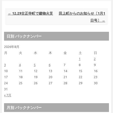
Post navigation
←
12.29古正寺町で建物火災
田上町からのお知らせ〔1月1
日号〕
→
日別 バックナンバー
2026年8月
月
火
水
木
金
土
日
1
2
3
4
5
6
7
8
9
10
11
12
13
14
15
16
17
18
19
20
21
22
23
24
25
26
27
28
29
30
31
« 7月
月別 バックナンバー