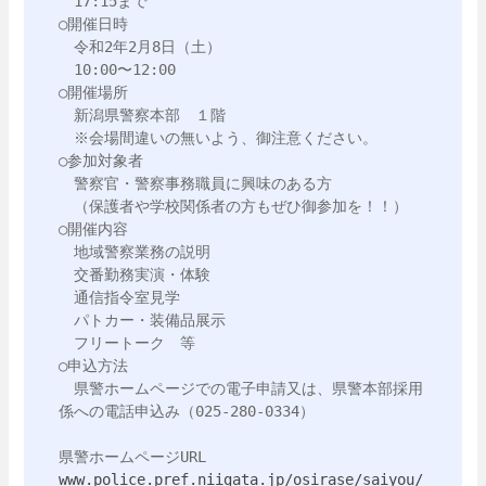
　17:15まで

○開催日時

　令和2年2月8日（土）

　10:00〜12:00

○開催場所

　新潟県警察本部　１階

　※会場間違いの無いよう、御注意ください。

○参加対象者

　警察官・警察事務職員に興味のある方

　（保護者や学校関係者の方もぜひ御参加を！！）　

○開催内容

　地域警察業務の説明

　交番勤務実演・体験

　通信指令室見学

　パトカー・装備品展示

　フリートーク　等

○申込方法

　県警ホームページでの電子申請又は、県警本部採用
係への電話申込み（025-280-0334）

www.police.pref.niigata.jp/osirase/saiyou/