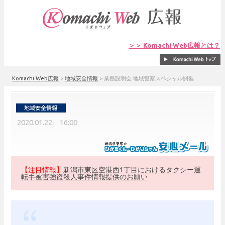
＞＞ Komachi Web広報とは？
Komachi Web広報
>
地域安全情報
>
業務説明会 地域警察スペシャル開催
2020.01.22 16:00
【注目情報】
新潟市東区空港西1丁目におけるタクシー運
転手被害強盗殺人事件情報提供のお願い