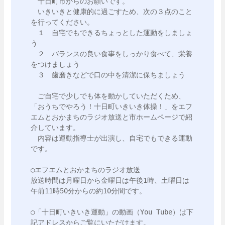
　十日町市からのお願いです。

　いきいきと健康的に過ごすため、次の３点のこと
を行ってください。

　１　自宅でもできるちょっとした運動をしましょ
う

　２　バランスの良い食事をしっかり食べて、栄養
をつけましょう

　３　歯磨きなどで口の中を清潔に保ちましょう

　ご自宅で少しでも体を動かしていただくため、
「おうちでやろう！十日町いきいき体操！」をエフ
エムとおかまちのラジオ放送と市ホームページで紹
介しています。

　内容は運動指導士が出演し、自宅でもできる運動
です。

○エフエムとおかまちのラジオ放送

放送時間は月曜日から金曜日は午後1時、土曜日は
午前11時50分からの約10分間です。

○「十日町いきいき運動」の動画（You Tube）は下
記アドレスからご覧にいただけます。
