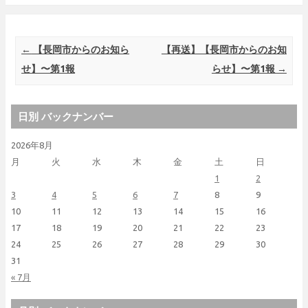
Post navigation
←
【長岡市からのお知ら
【再送】【長岡市からのお知
せ】〜第1報
らせ】〜第1報
→
日別 バックナンバー
2026年8月
月
火
水
木
金
土
日
1
2
3
4
5
6
7
8
9
10
11
12
13
14
15
16
17
18
19
20
21
22
23
24
25
26
27
28
29
30
31
« 7月