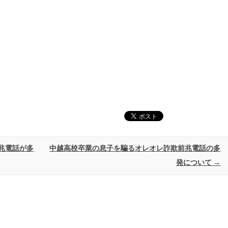
兆電話が多
中越高校卒業の息子を騙るオレオレ詐欺前兆電話の多
発について
→