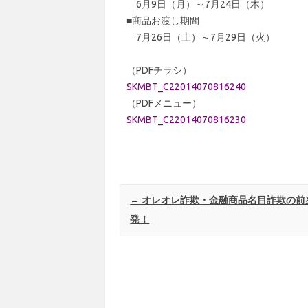
6月9日（月）～7月24日（木）
■商品お渡し期間
7月26日（土）～7月29日（火）
（PDFチラシ）
SKMBT_C22014070816240
（PDFメニュー）
SKMBT_C22014070816230
Post navigation
←
オレオレ詐欺・金融商品名目詐欺の前
発！