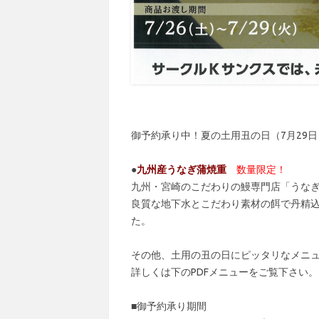
御予約承り中！夏の土用丑の日（7月29
●
九州産うなぎ蒲焼重
数量限定！
九州・宮崎のこだわりの鰻専門店「うな
良質な地下水とこだわり素材の餌で丹精
た。
その他、土用の丑の日にピッタリなメニ
詳しくは下のPDFメニューをご覧下さい。
■御予約承り期間