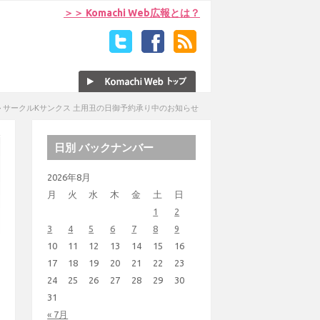
＞＞ Komachi Web広報とは？
>
サークルKサンクス 土用丑の日御予約承り中のお知らせ
日別 バックナンバー
2026年8月
月
火
水
木
金
土
日
1
2
3
4
5
6
7
8
9
10
11
12
13
14
15
16
17
18
19
20
21
22
23
24
25
26
27
28
29
30
31
« 7月