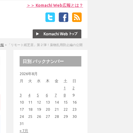
＞＞ Komachi Web広報とは？
情報
>
「リモート紙芝居」第２弾！薬物乱用防止編の公開
日別 バックナンバー
2026年8月
月
火
水
木
金
土
日
1
2
3
4
5
6
7
8
9
10
11
12
13
14
15
16
17
18
19
20
21
22
23
24
25
26
27
28
29
30
31
« 7月