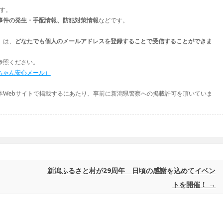
ます。
事件の発生・手配情報、防犯対策情報
などです。
」は、
どなたでも個人のメールアドレスを登録することで受信することができま
参照ください。
ちゃん安心メール）
本Webサイトで掲載するにあたり、事前に新潟県警察への掲載許可を頂いていま
新潟ふるさと村が29周年 日頃の感謝を込めてイベン
トを開催！
→