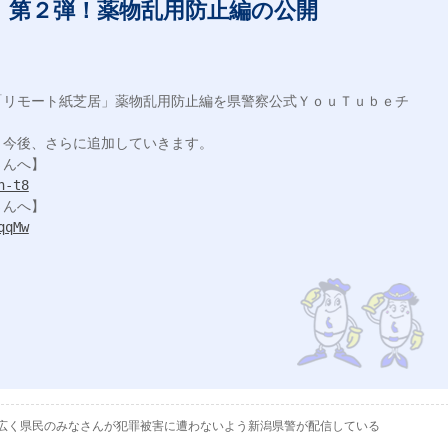
」第２弾！薬物乱用防止編の公開
「リモート紙芝居」薬物乱用防止編を県警察公式ＹｏｕＴｕｂｅチ
今後、さらに追加していきます。

h-t8
qqMw
として、広く県民のみなさんが犯罪被害に遭わないよう新潟県警が配信している