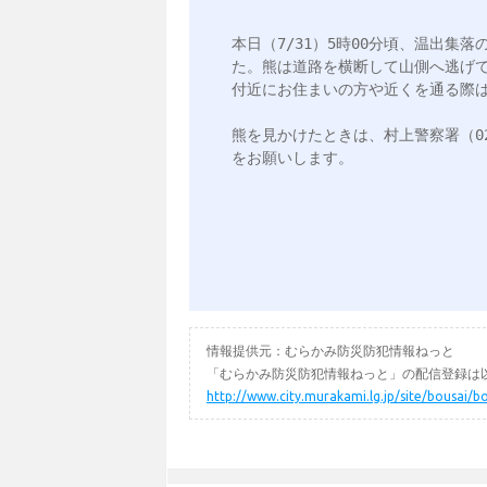
本日（7/31）5時00分頃、温出集
た。熊は道路を横断して山側へ逃げて
付近にお住まいの方や近くを通る際は
熊を見かけたときは、村上警察署（0254
をお願いします。

情報提供元：むらかみ防災防犯情報ねっと
「むらかみ防災防犯情報ねっと」の配信登録は以
http://www.city.murakami.lg.jp/site/bousai/b