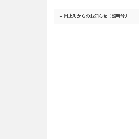
Post navigation
←
田上町からのお知らせ〔臨時号〕