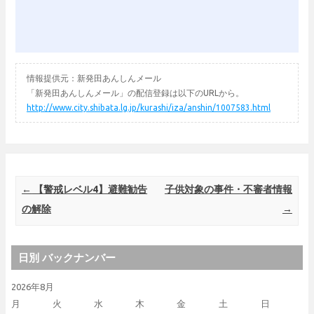
情報提供元：新発田あんしんメール
「新発田あんしんメール」の配信登録は以下のURLから。
http://www.city.shibata.lg.jp/kurashi/iza/anshin/1007583.html
Post navigation
←
【警戒レベル4】避難勧告
子供対象の事件・不審者情報
の解除
→
日別 バックナンバー
2026年8月
月
火
水
木
金
土
日