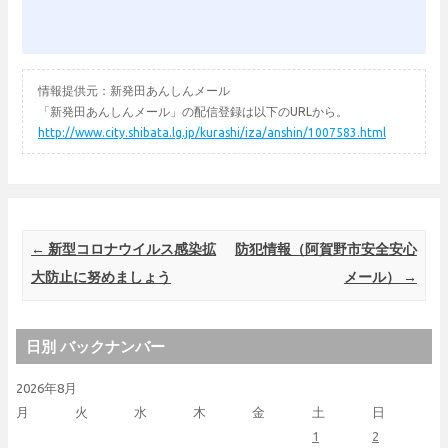
情報提供元：新発田あんしんメール
「新発田あんしんメール」の配信登録は以下のURLから。
http://www.city.shibata.lg.jp/kurashi/iza/anshin/1007583.html
Post navigation
←
新型コロナウイルス感染拡
防犯情報（阿賀野市安全安心
大防止に努めましょう
メール）
→
日別 バックナンバー
2026年8月
月
火
水
木
金
土
日
1
2