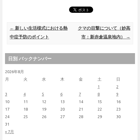
Post navigation
←
新しい生活様式における熱
クマの目撃について（妙高
中症予防のポイント
市：新赤倉温泉地内）
→
日別 バックナンバー
2026年8月
月
火
水
木
金
土
日
1
2
3
4
5
6
7
8
9
10
11
12
13
14
15
16
17
18
19
20
21
22
23
24
25
26
27
28
29
30
31
« 7月