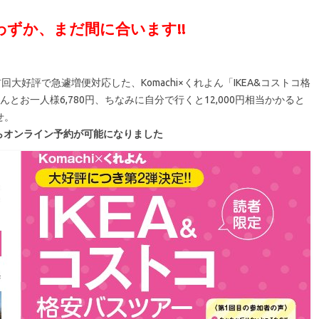
残りわずか、まだ間に合います!!
回大好評で急遽増便対応した、Komachi×くれよん「IKEA&コストコ格
とお一人様6,780円、ちなみに自分で行くと12,000円相当かかると
せ。
らオンライン予約が可能になりました