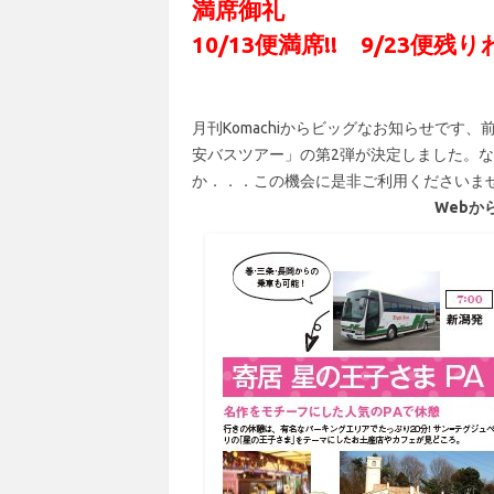
満席御礼
10/13便満席!! 9/23便
月刊Komachiからビッグなお知らせです、前
安バスツアー」の第2弾が決定しました。なん
か．．．この機会に是非ご利用くださいま
Webか