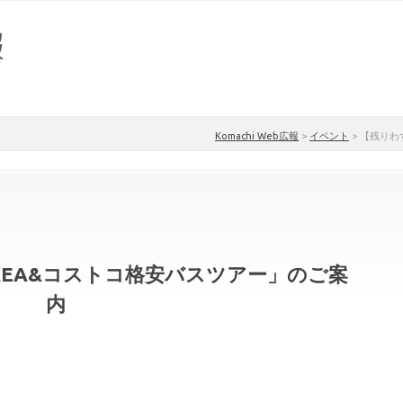
Komachi Web広報
>
イベント
>
【残りわ
IKEA&コストコ格安バスツアー」のご案
内