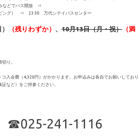
込みなどでバス開放 ⇒
ョッピング） ⇒ 23:30 万代シテイバスセンター
日）
（残りわずか）
、
10月13日（月・祝）
（満
締切り。
コ入会費（4,320円）がかかります。お申込みは各自でお願いしており
険証など）をご持参ください。
25-241-1116