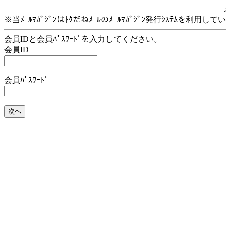
※当ﾒｰﾙﾏｶﾞｼﾞﾝはﾄｸだねﾒｰﾙのﾒｰﾙﾏｶﾞｼﾞﾝ発行ｼｽﾃﾑを利用し
会員IDと会員ﾊﾟｽﾜｰﾄﾞを入力してください。
会員ID
会員ﾊﾟｽﾜｰﾄﾞ