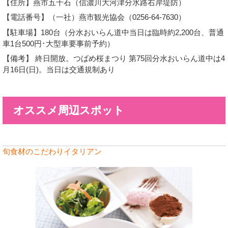
【住所】燕市五千石（信濃川大河津分水路右岸堤防）
【電話番号】（一社）燕市観光協会（0256-64-7630）
【駐車場】180台（分水おいらん道中当日は臨時約2,200台、普通
車1台500円･大型車要事前予約）
【備考】 終日開放。つばめ桜まつり 第75回分水おいらん道中は4
月16日(日)。当日は交通規制あり
オススメ周辺スポット
旬食材のこだわりイタリアン