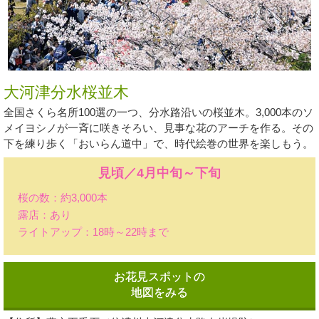
大河津分水桜並木
全国さくら名所100選の一つ、分水路沿いの桜並木。3,000本のソ
メイヨシノが一斉に咲きそろい、見事な花のアーチを作る。その
下を練り歩く「おいらん道中」で、時代絵巻の世界を楽しもう。
見頃／4月中旬～下旬
桜の数：約3,000本
露店：あり
ライトアップ：18時～22時まで
お花見スポットの
地図をみる