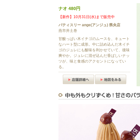
ナオ 480円
【新作】10月31日(水)まで販売中
パティスリー ange(アンジュ) 県央店
燕市井土巻
甘酸っぱい木イチゴのムースを、キュート
なハート型に成形。中に詰め込んだ木イチ
ゴのジュレにも酸味を利かせていて、後味
爽やか。ジュレに混ぜ込んだ香ばしいナッ
ツが、味と食感のアクセントになってい
る。