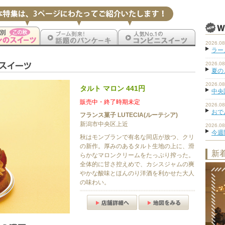
2026.08
ラーメ
2026.08
夏の
2026.08
タルト マロン 441円
中央
販売中・終了時期未定
2026.08
おで
フランス菓子 LUTECIA(ルーテシア)
新潟市中央区上近
2026.08
今週
秋はモンブランで有名な同店が放つ、クリ
の新作。厚みのあるタルト生地の上に、滑
新
らかなマロンクリームをたっぷり搾った。
全体的に甘さ控えめで、カシスジャムの爽
やかな酸味とほんのり洋酒を利かせた大人
の味わい。