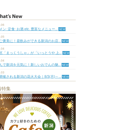
.06
ン･定食･お酒 etc. 豊富なメニュー...
.05
ご褒美に！昼飲みができる新潟のお店...
.04
区「まっくうしゃ」が「いっとうや 上...
.04
んで新潟を元気に！新しいおでんの魅...
.03
開催される新潟の花火大会｜8/3(月)～...
着特集