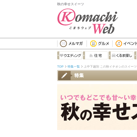
秋の幸せスイーツ
TOP
特集一覧
上中下越別 この秋イチオシのスイー