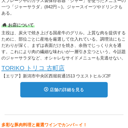
大ブレーク中のガラス製保存容器「ジャー」を使ったメニューの
一つ「ジャーサラダ」(842円～)。ジャースイーツやドリンクも
ある。
お店について
主役は、炭火で焼き上げる国産牛のグリル。上質な肉を提供する
ために、部位ごとに産地を厳選して仕入れている。調理法にもこ
だわりが深く、まずは表面だけを焼き、余熱でじっくり火を通
す。これにより肉の繊細な味わいが一層引き立つという。今話題
のジャーサラダなど、オシャレなサイドメニューも見逃せない。
TORIKO トリコ 古町店
【エリア】新潟市中央区西堀前通1513 ウエストヒルズ2F
店舗の詳細を見る
多彩な豚肉料理と厳選ワインでカンパ～イ！