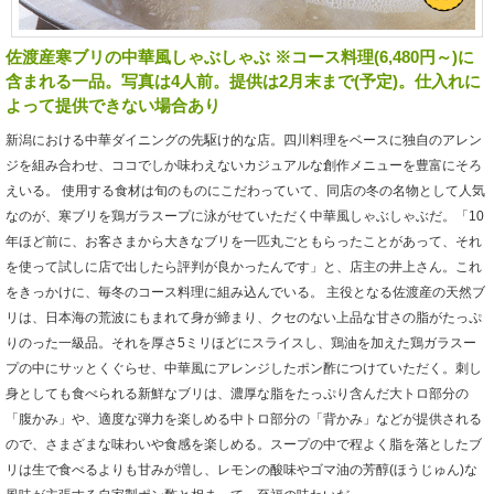
佐渡産寒ブリの中華風しゃぶしゃぶ ※コース料理(6,480円～)に
含まれる一品。写真は4人前。提供は2月末まで(予定)。仕入れに
よって提供できない場合あり
新潟における中華ダイニングの先駆け的な店。四川料理をベースに独自のアレン
ジを組み合わせ、ココでしか味わえないカジュアルな創作メニューを豊富にそろ
えいる。 使用する食材は旬のものにこだわっていて、同店の冬の名物として人気
なのが、寒ブリを鶏ガラスープに泳がせていただく中華風しゃぶしゃぶだ。「10
年ほど前に、お客さまから大きなブリを一匹丸ごともらったことがあって、それ
を使って試しに店で出したら評判が良かったんです」と、店主の井上さん。これ
をきっかけに、毎冬のコース料理に組み込んでいる。 主役となる佐渡産の天然ブ
リは、日本海の荒波にもまれて身が締まり、クセのない上品な甘さの脂がたっぷ
りのった一級品。それを厚さ5ミリほどにスライスし、鶏油を加えた鶏ガラスー
プの中にサッとくぐらせ、中華風にアレンジしたポン酢につけていただく。刺し
身としても食べられる新鮮なブリは、濃厚な脂をたっぷり含んだ大トロ部分の
「腹かみ」や、適度な弾力を楽しめる中トロ部分の「背かみ」などが提供される
ので、さまざまな味わいや食感を楽しめる。スープの中で程よく脂を落としたブ
リは生で食べるよりも甘みが増し、レモンの酸味やゴマ油の芳醇(ほうじゅん)な