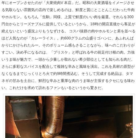
年にオープンさせたのが「大衆焼肉V 本店」だ。昭和の大衆酒場をイメージさせ
る気取らない雰囲気の店内で楽しめるのは、鮮度と質にとことんこだわった牛肉
やホルモン。もちろん「生駒」同様、上質で鮮度のいい肉を厳選。それらを300
円台からとリーズナブルに提供しているというから、18時の開店直後から客足が
絶えないという盛況ぶりもうなずける。 コスパ抜群の肉やホルモンと肩を並べる
ほど人気なのが「カレーライス」。約600グラムの山盛りゴハンに、あふれんば
かりにかけられたルー。そのボリューム感もさることながら、味へのこだわりが
すごい。決め手になるのは、「ブリスケ」と呼ばれる牛の前足付け根の肉。力強
いうま味が魅力で、一頭から少量しか取れない希少部位としても知られる肉だ。
さらに多彩なスパイスを配合して複雑な辛みと風味を演出。これを具材の原型が
なくなるまでじっくりとろ火で約9時間煮込む。そうして完成する絶品は、タマ
ネギの甘みを土台に、鮮烈な辛みと重厚な肉のうま味が主張するクセになる味わ
い。これだけを求めて訪れるファンもいるというから驚きだ。