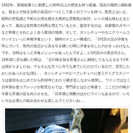
1932年、西堀前通りに創業した80年以上の歴史を持つ老舗。現在の場所に移転後
も、知る人ぞ知る古町の名店の一つとして多くのファンを持つ。割烹とはいえ、
昭和の空気感と下町の人情を残す大衆的な雰囲気が好評。レトロ感も味わえると
あって、最近は女性客の利用も増えているとか。提供するのは、自家製の〆サバ
など和食とそれによく合う新潟の地酒。そして、タンシチューやカニクリームコ
ロッケといった本格洋食という、独特のメニュー構成だ。「2代目の父が洋食を
学んでいて、初代の祖父から店を引き継いだ時に洋食を出したのがきっかけなん
です。当時はもっと洋食メニューがあったんですよ」と3代目の小黒丈司さん。
19年前に店を継いだ時は、「父の味を知る常連さんに納得してもらえるまで1年
は掛かりましたね。でもそんな方々に今でも来ていただけているので、苦労した
かいがあったかな(笑)」。 タンシチューやビーフシチューに使うデミグラスソー
スは提供をはじめてから約30年にわたり継ぎ足しながら使用し、ワインではなく
日本酒を使うアレンジが割烹ならでは。専門店とはひと味違う、ここだけの味が
今夜も常連の足を向けさせる。「日本酒と焼酎のほかにワインもあるので、いろ
いろなお酒との組み合わせも楽しんでくださいね」。