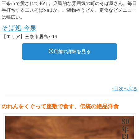
三条市で愛されて46年。庶民的な雰囲気の町のそば屋さん。毎日
手打ちする二八そばのほか、ご飯物やうどん、定食などメニュー
は幅広い。
そば処 今泉
【エリア】三条市居島7-14
店舗の詳細を見る
↑目次へ戻る
のれんをくぐって座敷で食す、伝統の絶品洋食