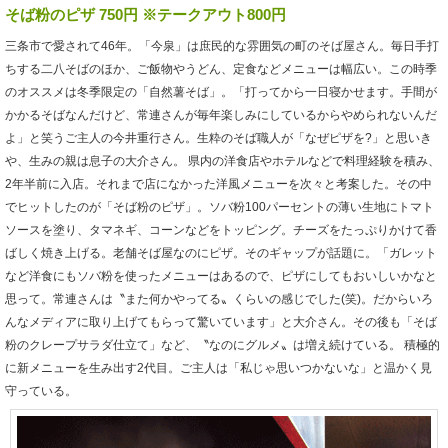
そば粉のピザ 750円 ※テークアウト800円
三条市で愛されて46年。「今泉」は庶民的な雰囲気の町のそば屋さん。毎日手打
ちする二八そばのほか、ご飯物やうどん、定食などメニューは幅広い。この時季
のオススメは冬季限定の「自然薯そば」。「打ってから一日寝かせます。手間が
かかるそばなんだけど、常連さんが毎年楽しみにしているからやめられないんだ
よ」と笑うご主人の今井重行さん。生粋のそば職人が「なぜピザを?」と思いき
や、生みの親は息子の大介さん。 県内の洋食店やホテルなどで料理経験を積み、
2年半前に入店。それまで店になかった洋風メニューを次々と考案した。その中
でヒットしたのが「そば粉のピザ」。ソバ粉100パーセントの薄い生地にトマト
ソースを塗り、タマネギ、コーンなどをトッピング。チーズをたっぷりかけて香
ばしく焼き上げる。老舗そば屋なのにピザ。そのギャップが話題に。「ガレット
など洋食にもソバ粉を使ったメニューはあるので、ピザにしてもおいしいかなと
思って。常連さんは〝また何かやってる〟くらいの感じでした(笑)。だからいろ
んなメディアに取り上げてもらって驚いています」と大介さん。その後も「そば
粉のクレープサラダ仕立て」など、〝なのにグルメ〟は増え続けている。 積極的
に新メニューを生み出す2代目。ご主人は「私じゃ思いつかないな」と温かく見
守っている。