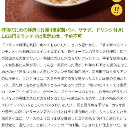
呼福のにわの洋風つけ麺!(自家製パン、サラダ、ドリンク付き)
1,026円※ランチでは限定10食、予約不可
「フランス料理を気軽に食べてもらいたい」という思いから、〝箸で食べるフレ
ンチ〟という独自のスタイルを提案する、昨年オープンのフランス料理店。店主
の渡辺さんの趣味だという和皿にのせた気取らないフレンチは、手頃な価格もあ
って女性客に人気が高い。そんな一風変わった店が、昨年の12月から提供をはじ
めたのが「洋風つけ麺」と題したフレンチ風の麺料理だ。新発田市はイタリアン
の店が多く、ランチ時にはパスタを希望する客が多かったことが誕生の理由だと
いう。見た目にもわかる濃厚でとろみのあるつけ汁は、南仏のビストロでは定番
の「スープ･ド･ポワソン」がベース。ブイヤベースのように、白身魚のアラやパ
セリなどの香味野菜などの食材をコシながら煮詰めたもので、これを幅広のヌイ
ユ(フランスでいうところのパスタ)でいただく。同じ濃厚魚介系でも、カツオ節
や煮干しの効いたラーメン店のつけ汁とは全く違う味わいで、もっちりとした食
感のヌイユに、ソースのようにうま味が凝縮したコクのあるつけ汁が絡むという
新感覚な口当たりは、まさにフレンチの〝つけ麺〟にふさわしい仕上がりだ。セ