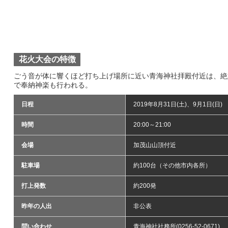
花火大会の特徴
ごう音が体に響くほど打ち上げ場所に近い青海神社拝殿付近は、絶
で奉納神楽も行われる。
日程
2019年8月31日(土)、9月1日(日)
時間
20:00～21:00
会場
加茂山山頂付近
駐車場
約100台（その他市内各所）
打上発数
約200発
昨年の人出
非公表
問い合わせ
青海神社社務所(0256-52-0671)