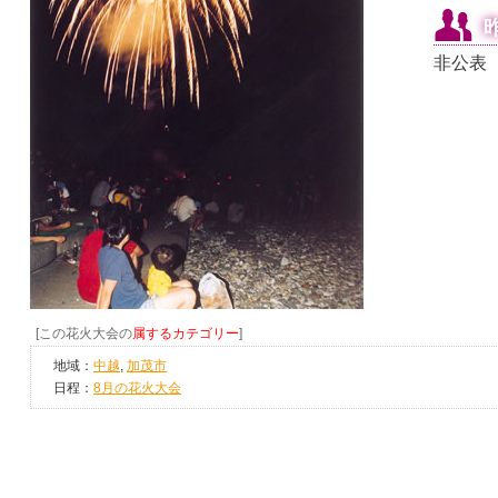
非公表
[この花火大会の
属するカテゴリー
]
地域：
中越
,
加茂市
日程：
8月の花火大会