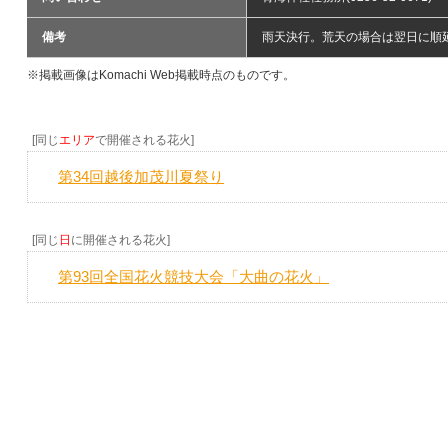
備考
雨天決行。荒天の場合は翌日に順
※掲載画像はKomachi Web掲載時点のものです。
[同じ
エリア
で開催される花火]
第34回越後加茂川夏祭り
[同じ
日
に開催される花火]
第93回全国花火競技大会「大曲の花火」