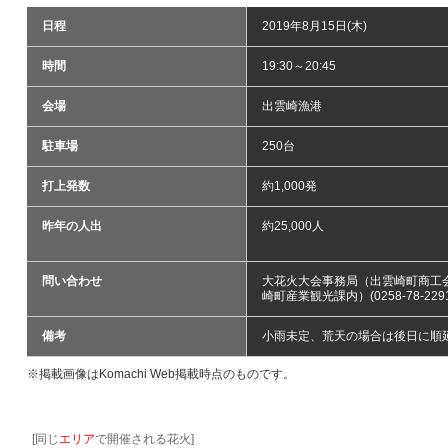
日程
2019年8月15日(木)
時間
19:30～20:45
会場
出雲崎漁港
駐車場
250台
打上発数
約1,000発
昨年の人出
約25,000人
問い合わせ
大花火大会事務局（出雲崎町商工会内）
崎町産業観光課内）(0258-78-2291
備考
小雨未定、荒天の場合は後日に順
※掲載画像はKomachi Web掲載時点のものです。
[同じ
エリア
で開催される花火]