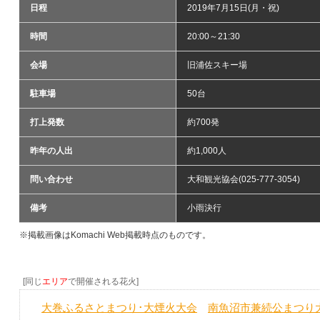
日程
2019年7月15日(月・祝)
時間
20:00～21:30
会場
旧浦佐スキー場
駐車場
50台
打上発数
約700発
昨年の人出
約1,000人
問い合わせ
大和観光協会(025-777-3054)
備考
小雨決行
※掲載画像はKomachi Web掲載時点のものです。
[同じ
エリア
で開催される花火]
大巻ふるさとまつり･大煙火大会
南魚沼市兼続公まつり