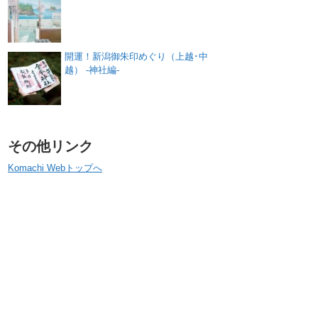
開運！新潟御朱印めぐり（上越･中
越） -神社編-
その他リンク
Komachi Webトップへ