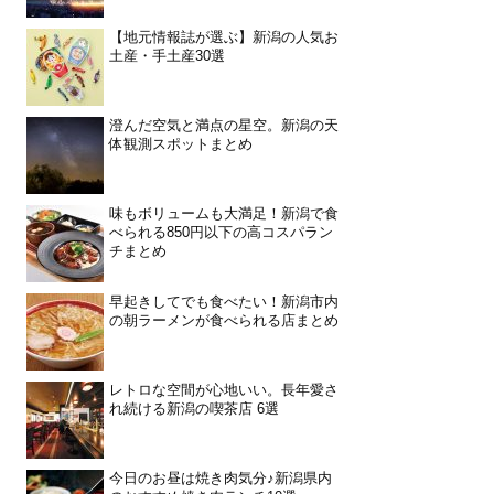
【地元情報誌が選ぶ】新潟の人気お
土産・手土産30選
澄んだ空気と満点の星空。新潟の天
体観測スポットまとめ
味もボリュームも大満足！新潟で食
べられる850円以下の高コスパラン
チまとめ
早起きしてでも食べたい！新潟市内
の朝ラーメンが食べられる店まとめ
レトロな空間が心地いい。長年愛さ
れ続ける新潟の喫茶店 6選
今日のお昼は焼き肉気分♪新潟県内