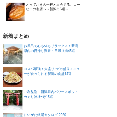
とっておきの一杯と出会える、コー
ヒーの名店へ～新潟市6選～
新着まとめ
お風呂で心も体もリラックス！新潟
県内の日帰り温泉・日帰り湯45選
コスパ最強！大盛り･デカ盛りメニュ
ーが食べられる新潟の食堂14選
ご利益別！新潟県内パワースポット
めぐり神社･寺15選
にいがた銭湯カタログ 2020