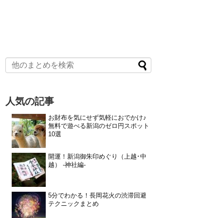
人気の記事
お財布を気にせず気軽におでかけ♪
無料で遊べる新潟のゼロ円スポット
10選
開運！新潟御朱印めぐり（上越･中
越） -神社編-
5分でわかる！長岡花火の渋滞回避
テクニックまとめ