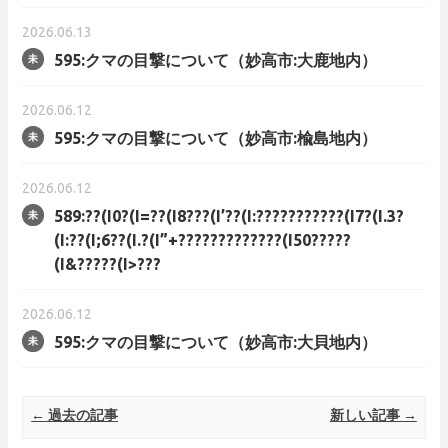
2026.06.13
595:クマの目撃について（妙高市:大鹿地内）
2026.06.12
595:クマの目撃について（妙高市:楡島地内）
2026.06.12
589:??(I0?(I=??(I8???(I’??(I:???????????(I7?(I.3?
(I:??(I;6??(I.?(I”+?????????????(I50?????
(I&?????(I>???
2026.06.12
595:クマの目撃について（妙高市:大貝地内）
Post navigation
←
過去の記事
新しい記事
→