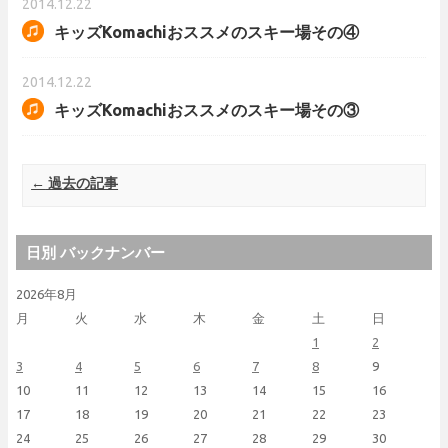
2014.12.22
キッズKomachiおススメのスキー場その④
2014.12.22
キッズKomachiおススメのスキー場その③
Post navigation
←
過去の記事
日別 バックナンバー
2026年8月
月
火
水
木
金
土
日
1
2
3
4
5
6
7
8
9
10
11
12
13
14
15
16
17
18
19
20
21
22
23
24
25
26
27
28
29
30