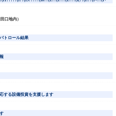
:田口地内）
パトロール結果
報
応する設備投資を支援します
す