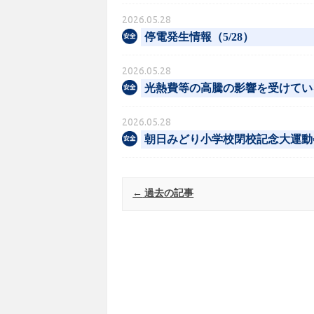
2026.05.28
停電発生情報（5/28）
2026.05.28
光熱費等の高騰の影響を受けてい
2026.05.28
朝日みどり小学校閉校記念大運動
Post navigation
←
過去の記事