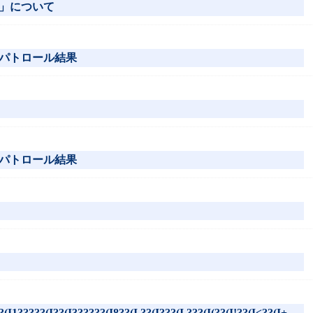
」について
パトロール結果
パトロール結果
(I1?????(I??(I3?????(I8??(I.??(I???(I.???(I(??(I!??(I<??(I+