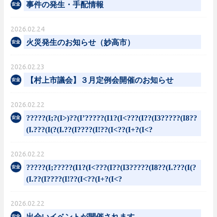
事件の発生・手配情報
2026.02.24
火災発生のお知らせ（妙高市）
2026.02.23
【村上市議会】３月定例会開催のお知らせ
2026.02.22
?????(I;?(I>)??(I’?????(I1?(I<???(I??(I3?????(I8??
(I.???(I(?(I.??(I????(I!??(I<??(I+?(I<?
2026.02.22
?????(I;?????(I1?(I<???(I??(I3?????(I8??(I.???(I(?
(I.??(I????(I!??(I<??(I+?(I<?
2026.02.22
出会いイベントが開催されます