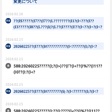
変更について
2026.02.26
??(I$?????(I7??(I7??(I.????????(I1?(I<???(I??
(I3?????(I8??(I.???(I(?(I.??(I????(I!??(I<??(I+?(I<?
2026.02.25
20260225??(I???(I#??????????(I<??????(I;?(I<?
2026.02.25
588:20260225?????(I;?(I>)??(I’?(I<??(I%??(I11??
(I0??(I:?(I<?
2026.02.25
20260225??(I???(I#???????(I(-?(I<??????(I;?(I<?
2026.02.25
588:20260225?????(I;??(I:????(I<??(I%??(I11??