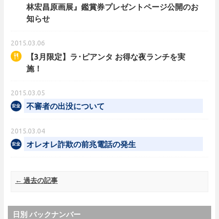
林宏昌原画展』鑑賞券プレゼントページ公開のお
知らせ
2015.03.06
【3月限定】ラ･ピアンタ お得な夜ランチを実
施！
2015.03.05
不審者の出没について
2015.03.04
オレオレ詐欺の前兆電話の発生
Post navigation
←
過去の記事
日別 バックナンバー