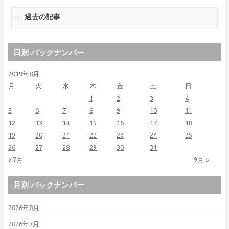
Post navigation
←
過去の記事
日別 バックナンバー
2019年8月
月
火
水
木
金
土
日
1
2
3
4
5
6
7
8
9
10
11
12
13
14
15
16
17
18
19
20
21
22
23
24
25
26
27
28
29
30
31
« 7月
9月 »
月別 バックナンバー
2026年8月
2026年7月