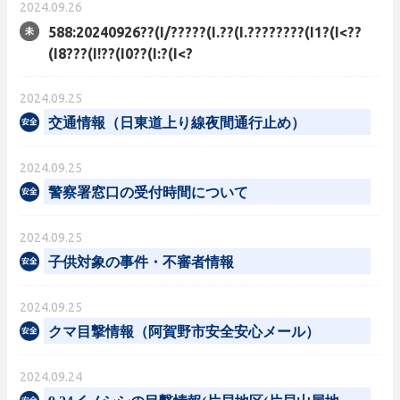
2024.09.26
588:20240926??(I/?????(I.??(I.????????(I1?(I<??
(I8???(I!??(I0??(I:?(I<?
2024.09.25
交通情報（日東道上り線夜間通行止め）
2024.09.25
警察署窓口の受付時間について
2024.09.25
子供対象の事件・不審者情報
2024.09.25
クマ目撃情報（阿賀野市安全安心メール）
2024.09.24