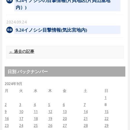
9.24イノシシの目撃情報(片貝地区(片貝山屋地
内）)
2024.09.24
9.24イノシシ目撃情報(気比宮地内)
Post navigation
←
過去の記事
日別 バックナンバー
2024年9月
月
火
水
木
金
土
日
1
2
3
4
5
6
7
8
9
10
11
12
13
14
15
16
17
18
19
20
21
22
23
24
25
26
27
28
29