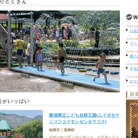
2026.08
お盆
2026.08
ラーメ
2026.08
夏の
2026.08
中央
2026.08
おで
新
新潟県立こども自然王国(ニイガタケ
ンリツコドモシゼンオウコク)
柏崎市｜高柳町
自然の中で思う存分遊べる、文字通り子ど