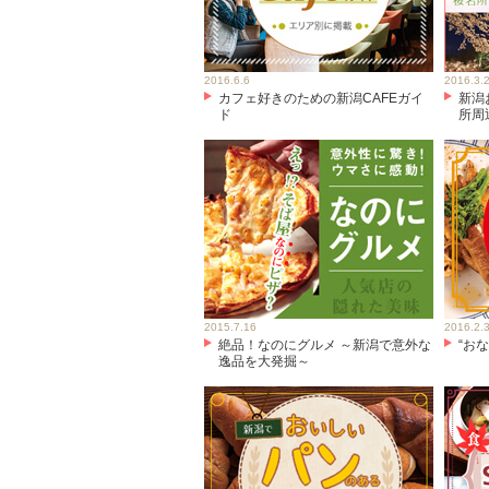
2016.6.6
2016.3.
カフェ好きのための新潟CAFEガイ
新潟
ド
所周
2015.7.16
2016.2.
絶品！なのにグルメ ～新潟で意外な
“お
逸品を大発掘～