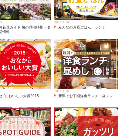
25
2016.3.16
お花見ガイド 桜の見頃時期・名
みんなのお昼ごはん・ランチ
辺情報
3
2016.1.15
なか”においしい大賞2015
新潟でお手頃洋食ランチ・昼メシ