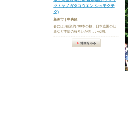
ツトヤノガタコウエン シュモクチ
ク)
新潟市｜中央区
春には8種類約700本の桜、日本庭園の紅
葉など季節の移ろいが美しい公園。