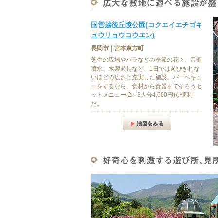
国営越後丘陵公園(コクエイエチゴキ
ュウリョウコウエン)
長岡市｜宮本東方町
芝生の広場やバラなどの季節の花々、音楽
噴水、木製遊具など、1日では遊びきれな
いほどの広さと充実した施設。バーベキュ
ーをするなら、食材から食器までそろうセ
ットメニュー(2～3人分4,000円)が便利
だ。