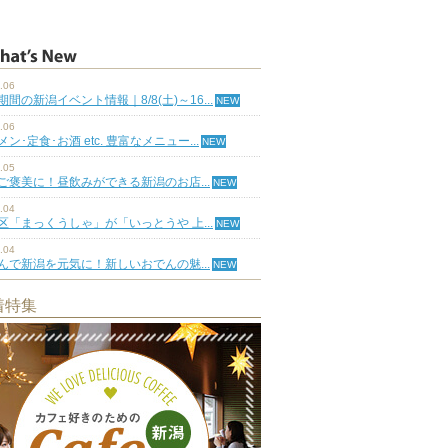
.06
期間の新潟イベント情報｜8/8(土)～16...
.06
ン･定食･お酒 etc. 豊富なメニュー...
.05
ご褒美に！昼飲みができる新潟のお店...
.04
区「まっくうしゃ」が「いっとうや 上...
.04
んで新潟を元気に！新しいおでんの魅...
着特集