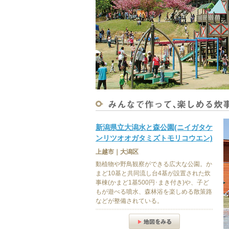
新潟県立大潟水と森公園(ニイガタケ
ンリツオオガタミズトモリコウエン)
上越市｜大潟区
動植物や野鳥観察ができる広大な公園。か
まど10基と共同流し台4基が設置された炊
事棟(かまど1基500円･まき付き)や、子ど
もが遊べる噴水、森林浴を楽しめる散策路
などが整備されている。