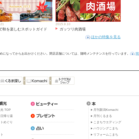
.21
2015.9.10
で秋を楽しむスポットガイド
ガッツリ肉酒場
ほかの特集を見る
めになってからお出かけください。閉店店舗については、随時メンテナンスを行っています。
間
光 TOP
月刊新潟Komachi
・日帰り湯
月刊くるまる
ットめぐり
こまちウエディング
ト
ハウジングこまち
ット
リフォームこまち