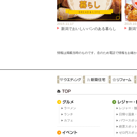
2015.11.17
2015.10
新潟でおいしいパンのある暮らし
新潟
情報は掲載当時のものです。念のため電話で情報をお確か
ラーメン
レジャー・観
ランチ
日帰り温泉
カフェ
パワースポ
絶景スポッ
ゼロ円スポ