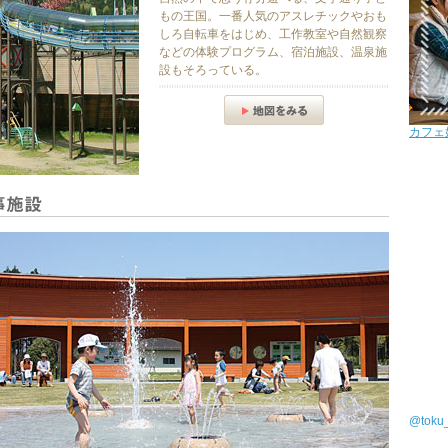
もの王国。一番人気のアスレチックやおも
しろ自転車をはじめ、工作教室や自然観察
などの体験プログラム、宿泊施設、温泉施
設もそろっている。
カフェ
@tok