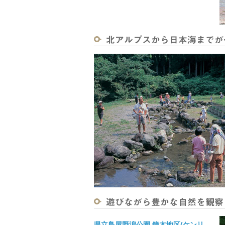
県立鳥屋野潟公園 鐘木地区(ケンリ