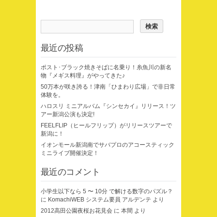
最近の投稿
ポスト･ブラック焼きそばに名乗り！糸魚川の新名
物『メギス料理』がやってきた♪
50万本が咲き誇る！津南「ひまわり広場」で非日常
体験を。
ハロスリ ミニアルバム『シンセカイ』リリース！ツ
アー新潟公演も決定!
FEELFLIP（ヒールフリップ）がリリースツアーで
新潟に！
イオンモール新潟南でサバプロのアコースティック
ミニライブ開催決定！
最近のコメント
小学生以下なら 5 〜 10分 で解ける数字のパズル？
に
KomachiWEB システム要員 アルデンテ
より
2012高田公園夜桜お花見会
に
本間
より