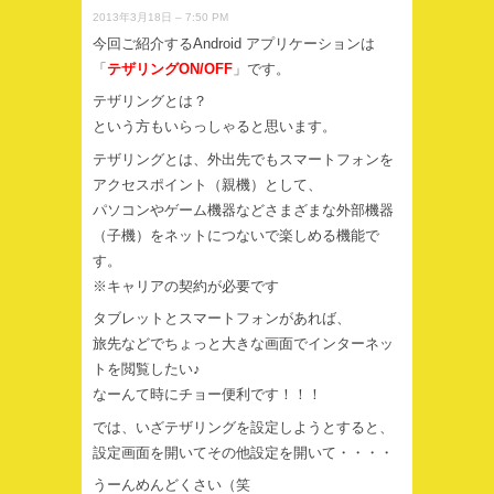
2013年3月18日 – 7:50 PM
今回ご紹介するAndroid アプリケーションは
「
テザリングON/OFF
」です。
テザリングとは？
という方もいらっしゃると思います。
テザリングとは、外出先でもスマートフォンを
アクセスポイント（親機）として、
パソコンやゲーム機器などさまざまな外部機器
（子機）をネットにつないで楽しめる機能で
す。
※キャリアの契約が必要です
タブレットとスマートフォンがあれば、
旅先などでちょっと大きな画面でインターネッ
トを閲覧したい♪
なーんて時にチョー便利です！！！
では、いざテザリングを設定しようとすると、
設定画面を開いてその他設定を開いて・・・・
うーんめんどくさい（笑