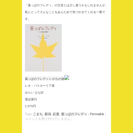
「葉っぱのフレディ」の主旨とは少し違うかもしれませんが、
私にとってそんなことをあらためて気づかせてくれる一冊で
す。
葉っぱのフレディ-いのちの旅
レオ・バスカーリア著
みらい なな訳
童話屋刊
1,575円
Tags
こまち
,
新潟
,
紅葉
,
葉っぱのフレディ
|
Permalink
|
コメントを受け付けていません。