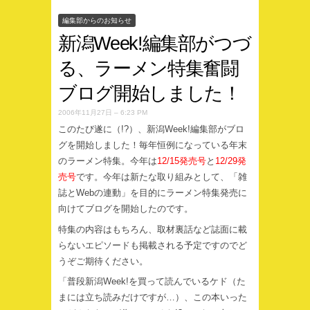
編集部からのお知らせ
新潟Week!編集部がつづ
る、ラーメン特集奮闘
ブログ開始しました！
2006年11月27日 – 6:23 PM
このたび遂に（!?）、新潟Week!編集部がブロ
グを開始しました！毎年恒例になっている年末
のラーメン特集。今年は
12/15発売号
と
12/29発
売号
です。今年は新たな取り組みとして、「雑
誌とWebの連動」を目的にラーメン特集発売に
向けてブログを開始したのです。
特集の内容はもちろん、取材裏話など誌面に載
らないエピソードも掲載される予定ですのでど
うぞご期待ください。
「普段新潟Week!を買って読んでいるケド（た
まには立ち読みだけですが…）、この本いった