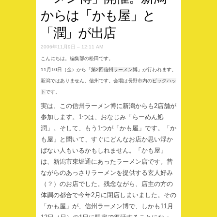
からは「かも屋」と
「潤」が出店
2006年11月9日 – 12:11 AM
こんにちは。編集部の松田です。
11月10日（金）から「
第2回信州ラーメン博
」が行われます。
新潟ではありません。信州です。会場は長野市内の
ビックハッ
ト
です。
実は、この信州ラーメン博に新潟からも2店舗が
参加します。1つは、おなじみ「らーめん処
潤」。そして、もう1つが「かも屋」です。「か
も屋」と聞いて、すぐにどんなお店か思い浮か
ばない人もいるかもしれません。「かも屋」
は、新潟市東堀通にあったラーメン店です。昔
ながらのあっさりラーメンを提供する玄人好み
（？）のお店でした。残念ながら、店主の方の
体調の都合で今年2月に閉店しまいました。その
「かも屋」が、信州ラーメン博で、しかも11月