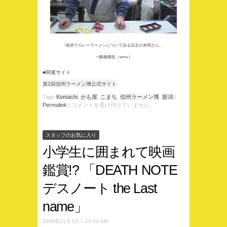
↑厨房でカレーラーメンについて語る店主の本間さん。
⇒
動画再生
（wmv）
■関連サイト
第2回信州ラーメン博公式サイト
Tags
Komachi
,
かも屋
,
こまち
,
信州ラーメン博
,
新潟
|
Permalink
|
コメントを受け付けていません。
スタッフのお気に入り
小学生に囲まれて映画
鑑賞!? 「DEATH NOTE
デスノート the Last
name」
2006年11月7日 – 12:00 AM