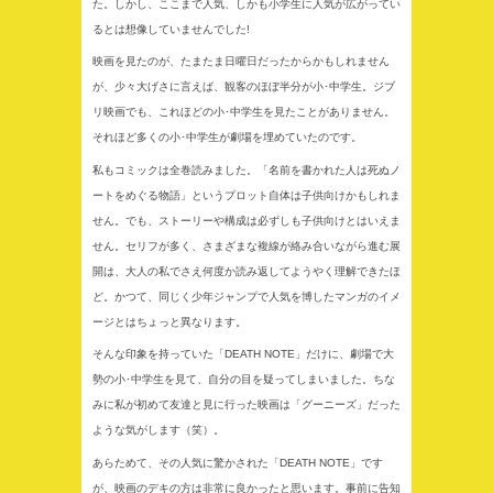
た。しかし、ここまで人気、しかも小学生に人気が広がってい
るとは想像していませんでした!
映画を見たのが、たまたま日曜日だったからかもしれません
が、少々大げさに言えば、観客のほぼ半分が小･中学生。ジブ
リ映画でも、これほどの小･中学生を見たことがありません。
それほど多くの小･中学生が劇場を埋めていたのです。
私もコミックは全巻読みました。「名前を書かれた人は死ぬノ
ートをめぐる物語」というプロット自体は子供向けかもしれま
せん。でも、ストーリーや構成は必ずしも子供向けとはいえま
せん。セリフが多く、さまざまな複線が絡み合いながら進む展
開は、大人の私でさえ何度か読み返してようやく理解できたほ
ど。かつて、同じく少年ジャンプで人気を博したマンガのイメ
ージとはちょっと異なります。
そんな印象を持っていた「DEATH NOTE」だけに、劇場で大
勢の小･中学生を見て、自分の目を疑ってしまいました。ちな
みに私が初めて友達と見に行った映画は「グーニーズ」だった
ような気がします（笑）。
あらためて、その人気に驚かされた「DEATH NOTE」です
が、映画のデキの方は非常に良かったと思います。事前に告知