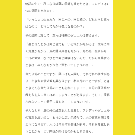
物語の中で、秋になり紅葉の季節を迎えたとき、フレディは1
つの疑問を抱きます。
「いっしょに生まれた、同じ木の、同じ枝の、どれも同じ葉っ
ぱなのに、どうしてちがう色になるのか？」
その疑問に対して、葉っぱ仲間のダニエルは答えます。
「生まれたときは同じ色でも いる場所がちがえば 太陽に向
く角度がちがう。風の通り具合もちがう。月の光 星明かり
一日の気温 なにひとつ同じ経験はないんだ。だから紅葉する
ときは みんなちがう色に変わってしまうのさ。」
当たり前のことですが、葉っぱも人間も、それぞれの個性があ
り、生き方や価値観も異なります。私自身のことですが、とき
どきそんな当たり前のことも忘れてしまって、自分の価値観や
考え方を人に当てはめてしまうことがあります。そして、理解
されないことで勝手に腹を立ててしまうのです。
そんなとき、窓の外の紅葉をふと見ると、フレディやダニエル
の言葉を思い出し、もう少し広い気持ちで、人の言葉を聞ける
ようになります。人にはそれぞれ個性があり、それを尊重しあ
うことから、よい関係が築けるのかもしれません。