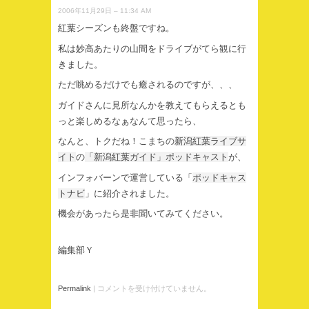
2006年11月29日 – 11:34 AM
紅葉シーズンも終盤ですね。
私は妙高あたりの山間をドライブがてら観に行
きました。
ただ眺めるだけでも癒されるのですが、、、
ガイドさんに見所なんかを教えてもらえるとも
っと楽しめるなぁなんて思ったら、
なんと、トクだね！こまちの
新潟紅葉ライブサ
イト
の
「新潟紅葉ガイド」ポッドキャスト
が、
インフォバーンで運営している「
ポッドキャス
トナビ
」に紹介されました。
機会があったら是非聞いてみてください。
編集部Ｙ
Permalink
|
コメントを受け付けていません。