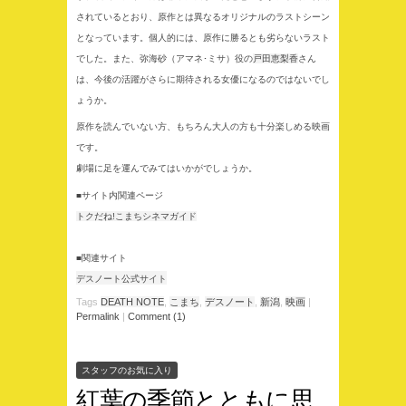
されているとおり、原作とは異なるオリジナルのラストシーン
となっています。個人的には、原作に勝るとも劣らないラスト
でした。また、弥海砂（アマネ･ミサ）役の
戸田恵梨香
さん
は、今後の活躍がさらに期待される女優になるのではないでし
ょうか。
原作を読んでいない方、もちろん大人の方も十分楽しめる映画
です。
劇場に足を運んでみてはいかがでしょうか。
■サイト内関連ページ
トクだね!こまちシネマガイド
■関連サイト
デスノート公式サイト
Tags
DEATH NOTE
,
こまち
,
デスノート
,
新潟
,
映画
|
Permalink
|
Comment (1)
スタッフのお気に入り
紅葉の季節とともに思