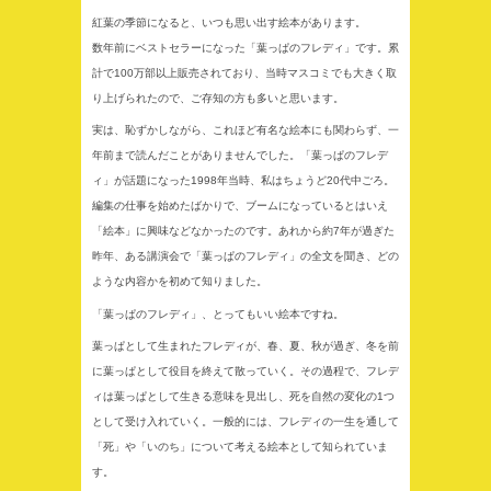
紅葉の季節になると、いつも思い出す絵本があります。
数年前にベストセラーになった「葉っぱのフレディ」です。累
計で100万部以上販売されており、当時マスコミでも大きく取
り上げられたので、ご存知の方も多いと思います。
実は、恥ずかしながら、これほど有名な絵本にも関わらず、一
年前まで読んだことがありませんでした。「葉っぱのフレデ
ィ」が話題になった1998年当時、私はちょうど20代中ごろ。
編集の仕事を始めたばかりで、ブームになっているとはいえ
「絵本」に興味などなかったのです。あれから約7年が過ぎた
昨年、ある講演会で「葉っぱのフレディ」の全文を聞き、どの
ような内容かを初めて知りました。
「葉っぱのフレディ」、とってもいい絵本ですね。
葉っぱとして生まれたフレディが、春、夏、秋が過ぎ、冬を前
に葉っぱとして役目を終えて散っていく。その過程で、フレデ
ィは葉っぱとして生きる意味を見出し、死を自然の変化の1つ
として受け入れていく。一般的には、フレディの一生を通して
「死」や「いのち」について考える絵本として知られていま
す。