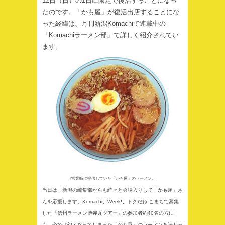
12日（日）の1日に限定で復活することになっ
たのです。「かも屋」が復活出店することにな
った経緯は、月刊新潟Komachiで連載中の
「Komachiラーメン部」で詳しく紹介されてい
ます。
↑営業時に提供していた「かも屋」のラーメン。
当日は、新潟の編集部からも続々と会場入りして「かも屋」さ
んを応援します。Komachi、Week!、トクだね!こまちで募集
した「信州ラーメン博弾丸ツアー」の参加者約40名の方に
も、今では幻となってしまった「かも屋」のラーメンを味わっ