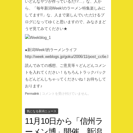
いどんなヤツが作っているだ!?…」な、人か
ら、「毎年新潟Week!のラーメン特集楽しみに
してます!!」な、人まで楽しんでいただけるブ
ログになってゆくと思いますので、みなさまど
うぞ見てみてください★
●新潟Week!的ラーメンライフ
http://week.weblogs.jp/goku/2006/11/post_cc6e.html
読んでみての感想、ご意見等々どんどんコメン
トを入れてください！もちろんトラックバック
もどんどんしちゃってくださいね！お待ちして
おります♪
Permalink
|
コメントを受け付けていません。
気になる新潟ニュース
11月10日から「信州ラ
ーメン博」開催。新潟