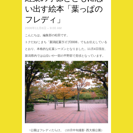
い出す絵本「葉っぱの
フレディ」
2006年11月6日 – 9:00 AM
こんにちは。編集部の松田です。
トクだね!こまち「
新潟紅葉ライブ2006
」でもお伝えしている
とおり、本格的な紅葉シーズンとなりました。11月4日現在、
新潟県内では山沿いや一部の平野部で見頃となっています。
↑公園はフレディだらけ。（10月中旬撮影･西大畑公園）