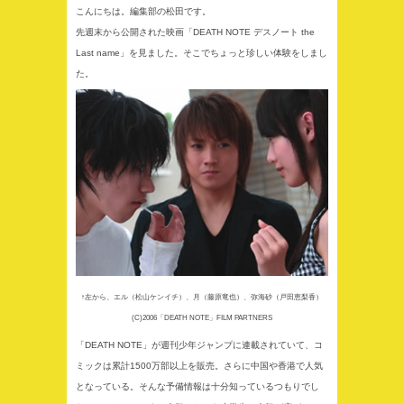
こんにちは。編集部の松田です。
先週末から公開された映画「DEATH NOTE デスノート the
Last name」を見ました。そこでちょっと珍しい体験をしまし
た。
↑左から、エル（松山ケンイチ）、月（藤原竜也）、弥海砂（戸田恵梨香）
(C)2006「DEATH NOTE」FILM PARTNERS
「DEATH NOTE」が週刊少年ジャンプに連載されていて、コ
ミックは累計1500万部以上を販売。さらに中国や香港で人気
となっている。そんな予備情報は十分知っているつもりでし