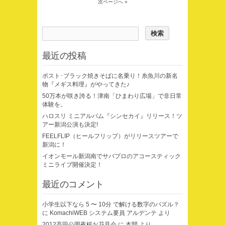
次ページへ »
最近の投稿
ポスト･ブラック焼きそばに名乗り！糸魚川の新名
物『メギス料理』がやってきた♪
50万本が咲き誇る！津南「ひまわり広場」で非日常
体験を。
ハロスリ ミニアルバム『シンセカイ』リリース！ツ
アー新潟公演も決定!
FEELFLIP（ヒールフリップ）がリリースツアーで
新潟に！
イオンモール新潟南でサバプロのアコースティック
ミニライブ開催決定！
最近のコメント
小学生以下なら 5 〜 10分 で解ける数字のパズル？
に
KomachiWEB システム要員 アルデンテ
より
2012高田公園夜桜お花見会
に
本間
より