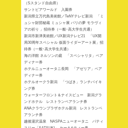
（Sスタンド自由席）
サントピアワールド 入園券
新潟県立万代島美術館／TeNYテレビ新潟 「ミ
ュシャ財団秘蔵 ミュシャ展 パリの夢 モラヴィ
アの祈り 」招待券（一般･高大学生共通）
新潟市新津美術館／UX新潟テレビ21 「UX開
局30周年スペシャル 仮面ライダーアート展」招
待券（一般･高大学生共通）
海の洋館 ネルソンの庭 「スペシャリタ」ペア
ディナー券
ホテルニューオータニ長岡 「アゼリア」ペア
ディナー券
ホテルオークラ新潟 「つばき」ランチバイキ
ング券
ウォーターフロント＆ナイスビュー 新潟グラ
ンドホテル レストランペアランチ券
ANAクラウンプラザホテル新潟 レストランペ
アランチ券
越後湯沢温泉 NASPAニューオータニ パティ
スリー「SATSUKI」 ケーキ&ティー券