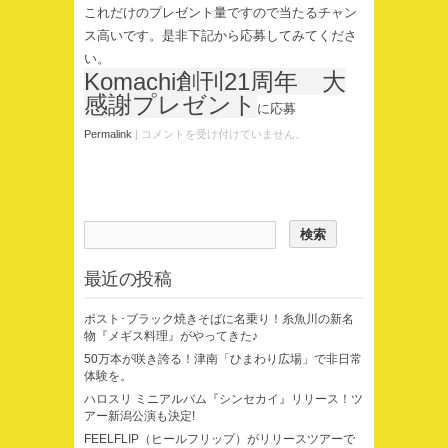
これだけのプレゼント量ですので当たるチャン
ス高いです。是非下記から応募してみてくださ
い。
Komachi創刊21周年 大
感謝プレゼント
に応募
Permalink
|
コメントを受け付けていません。
最近の投稿
ポスト･ブラック焼きそばに名乗り！糸魚川の新名
物『メギス料理』がやってきた♪
50万本が咲き誇る！津南「ひまわり広場」で非日常
体験を。
ハロスリ ミニアルバム『シンセカイ』リリース！ツ
アー新潟公演も決定!
FEELFLIP（ヒールフリップ）がリリースツアーで