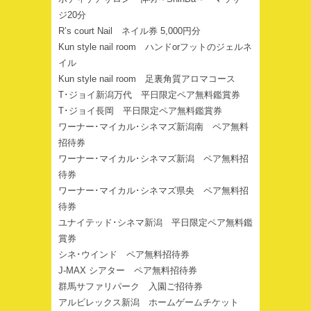
ジ20分
R’s court Nail ネイル券 5,000円分
Kun style nail room ハンドorフットのジェルネ
イル
Kun style nail room 足裏角質アロマコース
T･ジョイ新潟万代 平日限定ペア無料鑑賞券
T･ジョイ長岡 平日限定ペア無料鑑賞券
ワーナー･マイカル･シネマズ新潟南 ペア無料
招待券
ワーナー･マイカル･シネマズ新潟 ペア無料招
待券
ワーナー･マイカル･シネマズ県央 ペア無料招
待券
ユナイテッド･シネマ新潟 平日限定ペア無料鑑
賞券
シネ･ウインド ペア無料招待券
J-MAX シアター ペア無料招待券
群馬サファリパーク 入園ご招待券
アルビレックス新潟 ホームゲームチケット