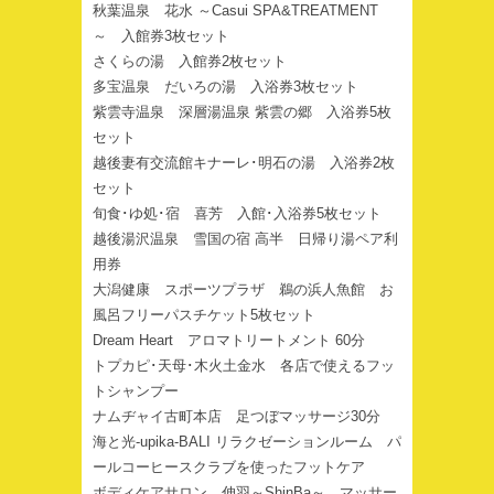
秋葉温泉 花水 ～Casui SPA&TREATMENT
～ 入館券3枚セット
さくらの湯 入館券2枚セット
多宝温泉 だいろの湯 入浴券3枚セット
紫雲寺温泉 深層湯温泉 紫雲の郷 入浴券5枚
セット
越後妻有交流館キナーレ･明石の湯 入浴券2枚
セット
旬食･ゆ処･宿 喜芳 入館･入浴券5枚セット
越後湯沢温泉 雪国の宿 高半 日帰り湯ペア利
用券
大潟健康 スポーツプラザ 鵜の浜人魚館 お
風呂フリーパスチケット5枚セット
Dream Heart アロマトリートメント 60分
トプカピ･天母･木火土金水 各店で使えるフッ
トシャンプー
ナムヂャイ古町本店 足つぼマッサージ30分
海と光-upika-BALI リラクゼーションルーム パ
ールコーヒースクラブを使ったフットケア
ボディケアサロン 伸羽～ShinBa～ マッサー