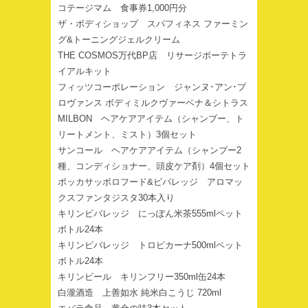
コテージマム 食事券1,000円分
ザ・ボディショップ スパフィネス ファーミン
グ&トーニングジェルクリーム
THE COSMOS万代BP店 リサージボーテトラ
イアルキット
フィッツコーポレーション ジャンヌ･アン･プ
ロヴァンス ボディミルクヴァーベナ＆シトラス
MILBON ヘアケアアイテム（シャンプー、ト
リートメント、ミスト）3個セット
サンコール ヘアケアアイテム（シャンプー2
種、コンディショナー、頭皮ケア剤）4個セット
ポッカサッポロフード&ビバレッジ アロマッ
クスファンタジスタ30本入り
キリンビバレッジ にっぽん米茶555mlペット
ボトル24本
キリンビバレッジ トロピカーナ500mlペット
ボトル24本
キリンビール キリンフリー350ml缶24本
白瀧酒造 上善如水 純米白こうじ 720ml