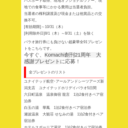
パスポート取得、現地オプショナルツアー、現
地での食事等にかかる費用は当選者負担。
当選者の権利譲渡及び現金または他賞品との交
換不可。
[有効期限]～10/31（木）
[利用除外日]8/1（木）～8/31（土）を除く
パラオ旅行券にも負けない超豪華全91プレゼン
トをこちらです。
今すぐ、
Komachi創刊21周年 大
感謝プレゼント
に応募！
全プレゼントのリスト
ユナイテッド航空･アールアンドシーツアーズ新
潟支店 ユナイテッドホリデイパラオ5日間
六日町温泉 温泉御宿 龍言 1泊2食付きペア宿
泊券
白玉の湯 華鳳 1泊2食付きペア宿泊券
瀬波温泉 大観荘 せなみの湯 1泊2食付きペア
宿泊券
ホテルスポーリア湯沢 1泊2食付きペア宿泊券