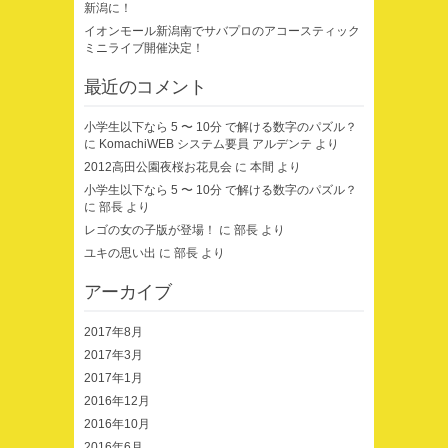
新潟に！
イオンモール新潟南でサバプロのアコースティック
ミニライブ開催決定！
最近のコメント
小学生以下なら 5 〜 10分 で解ける数字のパズル？
に
KomachiWEB システム要員 アルデンテ
より
2012高田公園夜桜お花見会
に
本間
より
小学生以下なら 5 〜 10分 で解ける数字のパズル？
に
部長
より
レゴの女の子版が登場！
に
部長
より
ユキの思い出
に
部長
より
アーカイブ
2017年8月
2017年3月
2017年1月
2016年12月
2016年10月
2016年6月