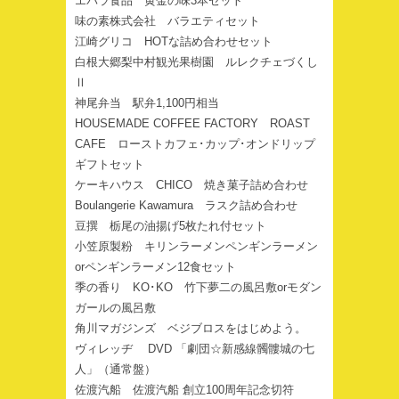
エバラ食品 黄金の味3本セット
味の素株式会社 バラエティセット
江崎グリコ HOTな詰め合わせセット
白根大郷梨中村観光果樹園 ルレクチェづくし
Ⅱ
神尾弁当 駅弁1,100円相当
HOUSEMADE COFFEE FACTORY ROAST
CAFE ローストカフェ･カップ･オンドリップ
ギフトセット
ケーキハウス CHICO 焼き菓子詰め合わせ
Boulangerie Kawamura ラスク詰め合わせ
豆撰 栃尾の油揚げ5枚たれ付セット
小笠原製粉 キリンラーメンペンギンラーメン
orペンギンラーメン12食セット
季の香り KO･KO 竹下夢二の風呂敷orモダン
ガールの風呂敷
角川マガジンズ ベジブロスをはじめよう。
ヴィレッヂ DVD 「劇団☆新感線髑髏城の七
人」（通常盤）
佐渡汽船 佐渡汽船 創立100周年記念切符