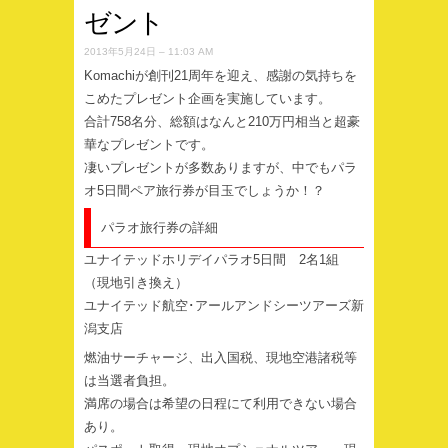
ゼント
2013年5月24日 – 11:03 AM
Komachiが創刊21周年を迎え、感謝の気持ちを
こめたプレゼント企画を実施しています。
合計758名分、総額はなんと210万円相当と超豪
華なプレゼントです。
凄いプレゼントが多数ありますが、中でもパラ
オ5日間ペア旅行券が目玉でしょうか！？
パラオ旅行券の詳細
ユナイテッドホリデイパラオ5日間 2名1組
（現地引き換え）
ユナイテッド航空･アールアンドシーツアーズ新
潟支店
燃油サーチャージ、出入国税、現地空港諸税等
は当選者負担。
満席の場合は希望の日程にて利用できない場合
あり。