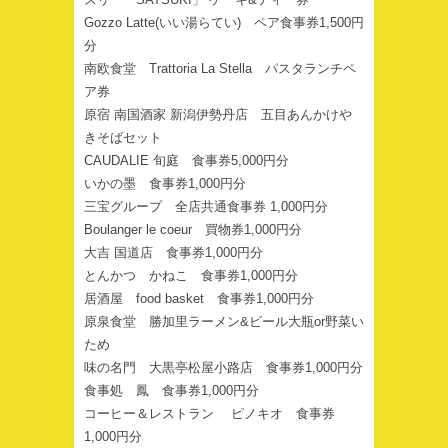
Gozzo Latte(いい湯らてい) ペア食事券1,500円
分
南欧食堂 Trattoria La Stella パスタランチペ
ア券
原宿 南国酒家 新潟伊勢丹店 五目あんかけや
きそばセット
CAUDALIE 旬庭 食事券5,000円分
いかの墨 食事券1,000円分
三宝グループ 全店共通食事券 1,000円分
Boulanger le coeur 買物券1,000円分
大吉 国道店 食事券1,000円分
とんかつ かねこ 食事券1,000円分
居酒屋 food basket 食事券1,000円分
原泉食堂 勝加里ラーメン&ビール大瓶or野菜い
ため
味の名門 大黒亭松屋小路店 食事券1,000円分
食事処 鳳 食事券1,000円分
コーヒー＆レストラン ピノキオ 食事券
1,000円分