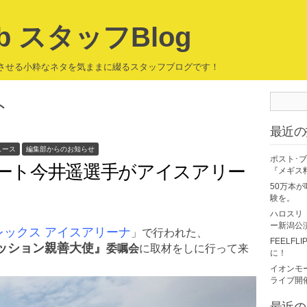
eb スタッフBlog
クワクさせる小粋なネタを気ままに綴るスタッフブログです！
ト
最近の
ュース
編集部からのお知らせ
ポスト･
ート今井遥選手がアイスアリー
『メギス
50万本
験を。
ハロスリ
ー新潟公
レックス アイスアリーナ
」で行われた、
FEELF
ッション親善大使』
委嘱会
に取材をしに行って来
に！
イオンモ
ライブ開
最近の