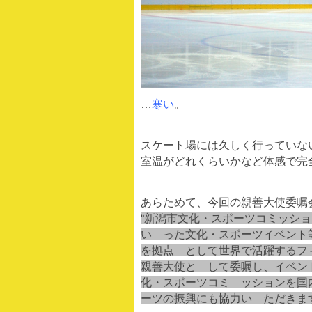
…
寒い
。
スケート場には久しく行っていな
室温がどれくらいかなど体感で完
あらためて、今回の親善大使委嘱
“新潟市文化・スポーツコミッシ
い った文化・スポーツイベント
を拠点 として世界で活躍するフ
親善大使と して委嘱し、イベン
化・スポーツコミ ッションを国
ーツの振興にも協力い ただきま