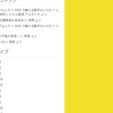
なら 5 〜 10分 で解ける数字のパズル？
に
hiWEB システム要員 アルデンテ
より
田公園夜桜お花見会
に
本間
より
なら 5 〜 10分 で解ける数字のパズル？
に
の子版が登場！
に
部長
より
い出
に
部長
より
イブ
月
月
月
2月
0月
月
月
月
2月