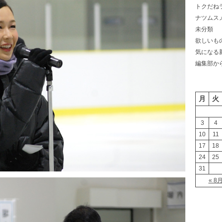
トクだね
ナツムス
未分類
欲しいも
気になる
編集部か
月
火
3
4
10
11
17
18
24
25
31
« 8