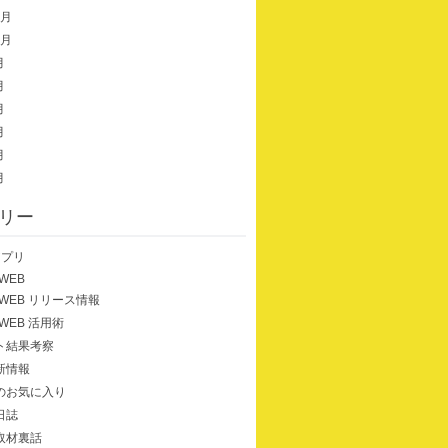
1月
0月
月
月
月
月
月
月
リー
dアプリ
-WEB
i-WEB リリース情報
i-WEB 活用術
ト結果考察
新情報
のお気に入り
日誌
取材裏話