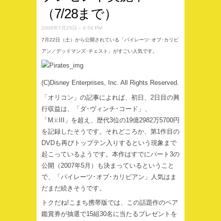
（7/28まで）
2006年7月25日 – 6:54 PM
7月22日（土）から公開されている「パイレーツ･オブ･カリビ
アン／デッドマンズ･チェスト」がすごい人気です。
(C)Disney Enterprises, Inc. All Rights Reserved.
「オリコン」の記事によれば、初日、2日目の興
行収益は、「ダ･ヴィンチ･コード」、
「M:i:III」を超え、歴代3位の19億2982万5700円
を記録したそうです。それどころか、第1作目の
DVDも再びトップテン入りするという現象まで
起こっているようです。本作はすでにパート3の
公開（2007年5月）も決まっているということ
で、「パイレーツ･オブ･カリビアン」人気はま
だまだ続きそうです。
トクだね!こまち携帯版では、この話題作のペア
鑑賞券が抽選で15組30名に当たるプレゼントを