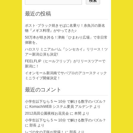
最近の投稿
ポスト･ブラック焼きそばに名乗り！糸魚川の新名
物『メギス料理』がやってきた♪
50万本が咲き誇る！津南「ひまわり広場」で非日常
体験を。
ハロスリ ミニアルバム『シンセカイ』リリース！ツ
アー新潟公演も決定!
FEELFLIP（ヒールフリップ）がリリースツアーで
新潟に！
イオンモール新潟南でサバプロのアコースティック
ミニライブ開催決定！
最近のコメント
小学生以下なら 5 〜 10分 で解ける数字のパズル？
に
KomachiWEB システム要員 アルデンテ
より
2012高田公園夜桜お花見会
に
本間
より
小学生以下なら 5 〜 10分 で解ける数字のパズル？
に
部長
より
レゴの女の子版が登場！
に
部長
より