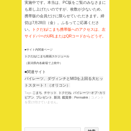
実施中です。本当は、PC版をご覧のみなさまに
も差し上げたいのですが、枚数が少ないため、
携帯版の会員だけに限らせていただきます。締
切は7月28日（金）。ふるってご応募くださ
い。
トクだね!こまち携帯版へのアクセスは、左
サイドバーのURLまたはQRコードからどうぞ。
■サイト内関連ページ
トクだね!こまち映画スケジュール
（新潟県内各劇場で上映中）
■関連サイト
パイレーツ、ダヴィンチとMI3を上回る大ヒッ
トスタート！（オリコン）
Tags
こまち
,
チケット
,
トクだね
,
パイレーツ･オブ･カリ
ビアン
,
プレゼント
,
新潟
,
鑑賞券
|
Permalink
|
コメント
を受け付けていません。