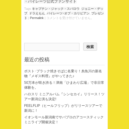
・パイレーツ公式ファンサイト
Tags
キャプテン・ジャック・スパロウ
,
ジョニー・デッ
プ
,
ドラえもん
,
パイレーツ･オブ・カリビアン
,
プレゼン
ト
|
Permalink
|
コメントを受け付けていません。
最近の投稿
ポスト･ブラック焼きそばに名乗り！糸魚川の新名
物『メギス料理』がやってきた♪
50万本が咲き誇る！津南「ひまわり広場」で非日常
体験を。
ハロスリ ミニアルバム『シンセカイ』リリース！ツ
アー新潟公演も決定!
FEELFLIP（ヒールフリップ）がリリースツアーで
新潟に！
イオンモール新潟南でサバプロのアコースティック
ミニライブ開催決定！