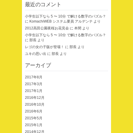
最近のコメント
小学生以下なら 5 〜 10分 で解ける数字のパズル？
に
KomachiWEB システム要員 アルデンテ
より
2012高田公園夜桜お花見会
に
本間
より
小学生以下なら 5 〜 10分 で解ける数字のパズル？
に
部長
より
レゴの女の子版が登場！
に
部長
より
ユキの思い出
に
部長
より
アーカイブ
2017年8月
2017年3月
2017年1月
2016年12月
2016年10月
2016年6月
2015年5月
2015年1月
2014年12月