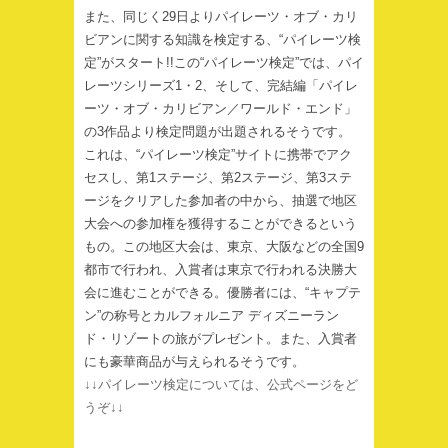
また、同じく29日よりパイレーツ・オブ・カリ
ビアンに関する知識を検定する、“パイレーツ検
定”がスタート!!この“パイレーツ検定”では、パイ
レーツシリーズ1・2、そして、完結編「パイレ
ーツ・オブ・カリビアン／ワールド・エンド」
の3作品より検定問題が出題されるそうです。
これは、“パイレーツ検定”サイトに携帯でアク
セスし、第1ステージ、第2ステージ、第3ステ
ージをクリアした参加者の中から、抽選で地区
大会への参加権を獲得することができるという
もの。この地区大会は、東京、大阪などの全国9
都市で行われ、入賞者は東京で行われる決勝大
会に進むことができる。優勝者には、“キャプテ
ン”の称号とカルフォルニア ディズニーラン
ド・リゾートの旅がプレゼント。また、入賞者
にも豪華商品が与えられるそうです。
↓↓パイレーツ検定については、公式ページをど
うぞ↓↓