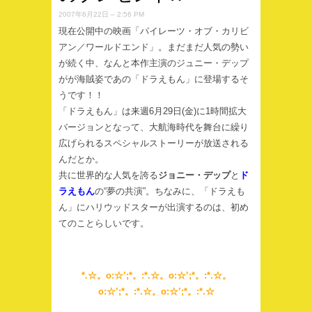
2007年6月22日 – 2:56 PM
現在公開中の映画「パイレーツ・オブ・カリビ
アン／ワールドエンド」。まだまだ人気の勢い
が続く中、なんと本作主演のジュニー・デップ
がが海賊姿であの「ドラえもん」に登場するそ
うです！！
「ドラえもん」は来週6月29日(金)に1時間拡大
バージョンとなって、大航海時代を舞台に繰り
広げられるスペシャルストーリーが放送される
んだとか。
共に世界的な人気を誇る
ジョニー・デップ
と
ド
ラえもん
の“夢の共演”。ちなみに、「ドラえも
ん」にハリウッドスターが出演するのは、初め
てのことらしいです。
*.☆。o:☆’;*。:*.☆。o:☆’;*。:*.☆。
o:☆’;*。:*.☆。o:☆’;*。:*.☆