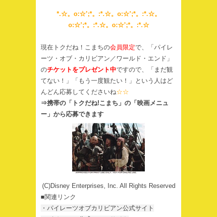
*.☆。o:☆’;*。:*.☆。o:☆’;*。:*.☆。
o:☆’;*。:*.☆。o:☆’;*。:*.☆
現在トクだね！こまちの
会員限定
で、「パイレ
ーツ・オブ・カリビアン／ワールド・エンド」
の
チケットをプレゼント中
ですので、「まだ観
てない！」「もう一度観たい！」という人はど
んどん応募してくださいね
☆☆
⇒携帯の「トクだね!こまち」の「映画メニュ
ー」から応募できます
(C)Disney Enterprises, Inc. All Rights Reserved
■関連リンク
・パイレーツオブカリビアン公式サイト