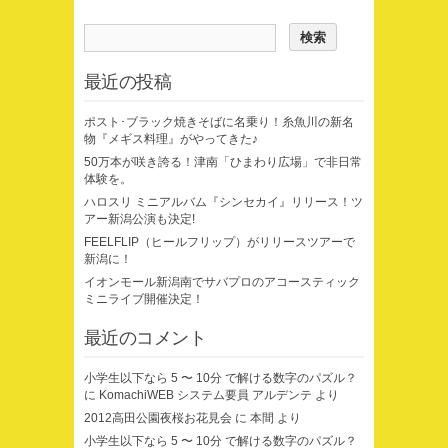
最近の投稿
ポスト･ブラック焼きそばに名乗り！糸魚川の新名
物『メギス料理』がやってきた♪
50万本が咲き誇る！津南「ひまわり広場」で非日常
体験を。
ハロスリ ミニアルバム『シンセカイ』リリース！ツ
アー新潟公演も決定!
FEELFLIP（ヒールフリップ）がリリースツアーで
新潟に！
イオンモール新潟南でサバプロのアコースティック
ミニライブ開催決定！
最近のコメント
小学生以下なら 5 〜 10分 で解ける数字のパズル？
に
KomachiWEB システム要員 アルデンテ
より
2012高田公園夜桜お花見会
に
本間
より
小学生以下なら 5 〜 10分 で解ける数字のパズル？