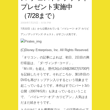
プレゼント実施中
（7/28まで）
2006年7月25日 – 6:54 PM
7月22日（土）から公開されている「パイレーツ･オブ･カリビ
アン／デッドマンズ･チェスト」がすごい人気です。
(C)Disney Enterprises, Inc. All Rights Reserved.
「オリコン」の記事によれば、初日、2日目の興
行収益は、「ダ･ヴィンチ･コード」、
「M:i:III」を超え、歴代3位の19億2982万5700円
を記録したそうです。それどころか、第1作目の
DVDも再びトップテン入りするという現象まで
起こっているようです。本作はすでにパート3の
公開（2007年5月）も決まっているということ
で、「パイレーツ･オブ･カリビアン」人気はま
だまだ続きそうです。
トクだね!こまち携帯版では、この話題作のペア