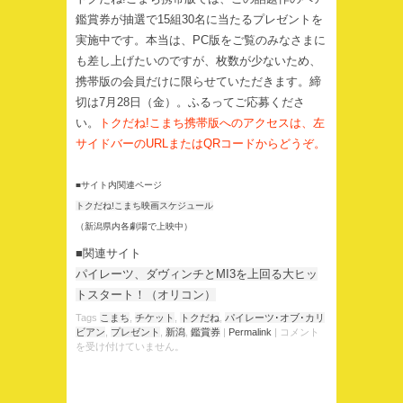
鑑賞券が抽選で15組30名に当たるプレゼントを
実施中です。本当は、PC版をご覧のみなさまに
も差し上げたいのですが、枚数が少ないため、
携帯版の会員だけに限らせていただきます。締
切は7月28日（金）。ふるってご応募くださ
い。
トクだね!こまち携帯版へのアクセスは、左
サイドバーのURLまたはQRコードからどうぞ。
■サイト内関連ページ
トクだね!こまち映画スケジュール
（新潟県内各劇場で上映中）
■関連サイト
パイレーツ、ダヴィンチとMI3を上回る大ヒッ
トスタート！（オリコン）
Tags
こまち
,
チケット
,
トクだね
,
パイレーツ･オブ･カリ
ビアン
,
プレゼント
,
新潟
,
鑑賞券
|
Permalink
|
コメント
を受け付けていません。