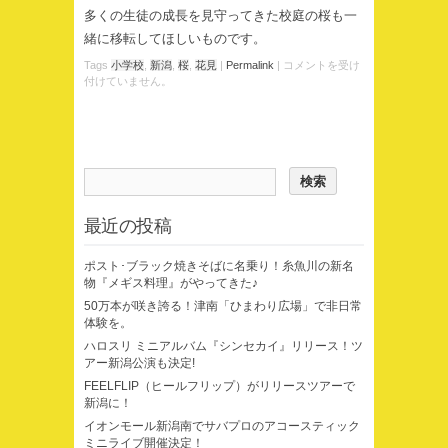
多くの生徒の成長を見守ってきた校庭の桜も一
緒に移転してほしいものです。
Tags
小学校
,
新潟
,
桜
,
花見
|
Permalink
|
コメントを受け
付けていません。
最近の投稿
ポスト･ブラック焼きそばに名乗り！糸魚川の新名
物『メギス料理』がやってきた♪
50万本が咲き誇る！津南「ひまわり広場」で非日常
体験を。
ハロスリ ミニアルバム『シンセカイ』リリース！ツ
アー新潟公演も決定!
FEELFLIP（ヒールフリップ）がリリースツアーで
新潟に！
イオンモール新潟南でサバプロのアコースティック
ミニライブ開催決定！