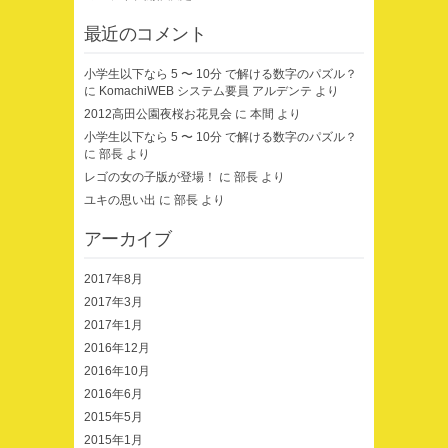
最近のコメント
小学生以下なら 5 〜 10分 で解ける数字のパズル？
に
KomachiWEB システム要員 アルデンテ
より
2012高田公園夜桜お花見会
に
本間
より
小学生以下なら 5 〜 10分 で解ける数字のパズル？
に
部長
より
レゴの女の子版が登場！
に
部長
より
ユキの思い出
に
部長
より
アーカイブ
2017年8月
2017年3月
2017年1月
2016年12月
2016年10月
2016年6月
2015年5月
2015年1月