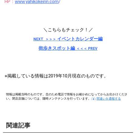
HP：
www.yahikokeirin.com
/
＼こちらもチェック！／
イベントカレンダー編
NEXT ＞＞＞
街歩きスポット編
＜＜＜ PRE
V
※掲載している情報は2019年10月現在のものです。
情報は掲載当時のものです。念のため電話で情報をお確かめになってからお出かけくださ
い。閉店店舗については、随時メンテナンスを行っています。
間違いを通報する
関連記事