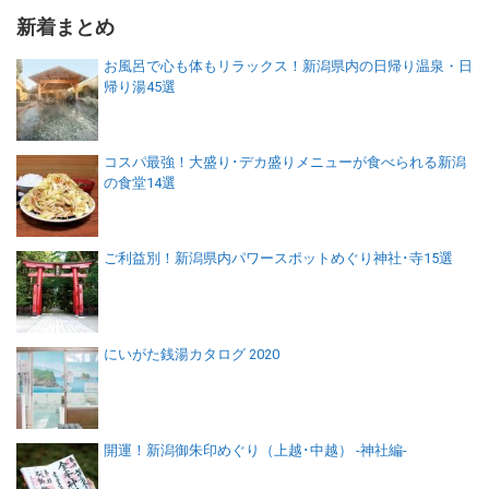
新着まとめ
お風呂で心も体もリラックス！新潟県内の日帰り温泉・日
帰り湯45選
コスパ最強！大盛り･デカ盛りメニューが食べられる新潟
の食堂14選
ご利益別！新潟県内パワースポットめぐり神社･寺15選
にいがた銭湯カタログ 2020
開運！新潟御朱印めぐり（上越･中越） -神社編-