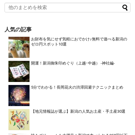
人気の記事
お財布を気にせず気軽におでかけ♪無料で遊べる新潟の
ゼロ円スポット10選
開運！新潟御朱印めぐり（上越･中越） -神社編-
5分でわかる！長岡花火の渋滞回避テクニックまとめ
【地元情報誌が選ぶ】新潟の人気お土産・手土産30選