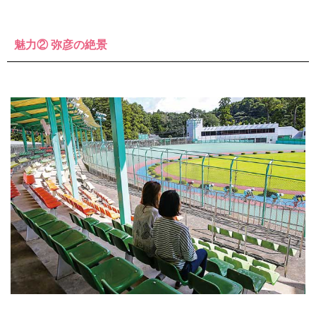
魅力② 弥彦の絶景