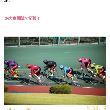
OK。
魅力➌ 間近で応援！