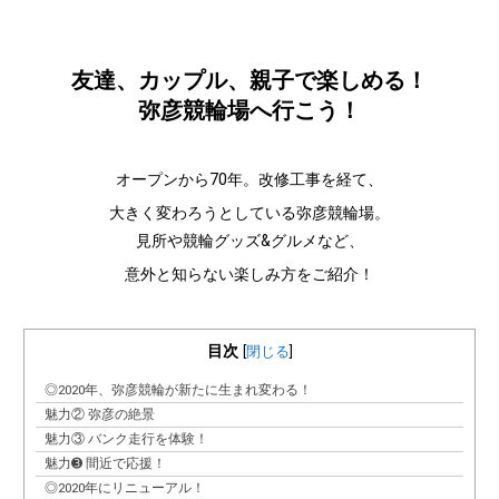
友達、カップル、親子で楽しめる！
弥彦競輪場へ行こう！
オープンから70年。改修工事を経て、
大きく変わろうとしている弥彦競輪場。
見所や競輪グッズ&グルメなど、
意外と知らない楽しみ方をご紹介！
目次
[
閉じる
]
◎2020年、弥彦競輪が新たに生まれ変わる！
魅力② 弥彦の絶景
魅力③ バンク走行を体験！
魅力➌ 間近で応援！
◎2020年にリニューアル！