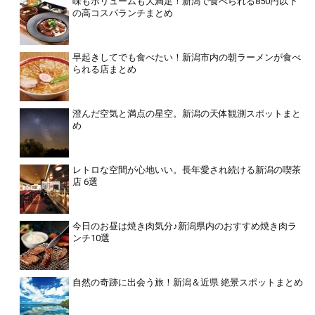
味もボリュームも大満足！新潟で食べられる850円以下
の高コスパランチまとめ
早起きしてでも食べたい！新潟市内の朝ラーメンが食べ
られる店まとめ
澄んだ空気と満点の星空。新潟の天体観測スポットまと
め
レトロな空間が心地いい。長年愛され続ける新潟の喫茶
店 6選
今日のお昼は焼き肉気分♪新潟県内のおすすめ焼き肉ラ
ンチ10選
自然の奇跡に出会う旅！新潟＆近県 絶景スポットまとめ