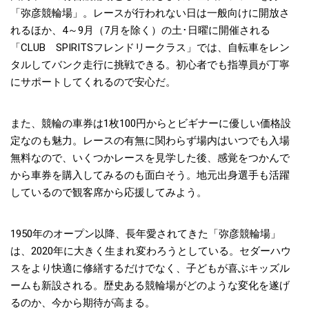
「弥彦競輪場」。レースが行われない日は一般向けに開放さ
れるほか、4～9月（7月を除く）の土･日曜に開催される
「CLUB SPIRITSフレンドリークラス」では、自転車をレン
タルしてバンク走行に挑戦できる。初心者でも指導員が丁寧
にサポートしてくれるので安心だ。
また、競輪の車券は1枚100円からとビギナーに優しい価格設
定なのも魅力。レースの有無に関わらず場内はいつでも入場
無料なので、いくつかレースを見学した後、感覚をつかんで
から車券を購入してみるのも面白そう。地元出身選手も活躍
しているので観客席から応援してみよう。
1950年のオープン以降、長年愛されてきた「弥彦競輪場」
は、2020年に大きく生まれ変わろうとしている。セダーハウ
スをより快適に修繕するだけでなく、子どもが喜ぶキッズル
ームも新設される。歴史ある競輪場がどのような変化を遂げ
るのか、今から期待が高まる。