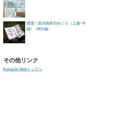
開運！新潟御朱印めぐり（上越･中
越） -神社編-
その他リンク
Komachi Webトップへ