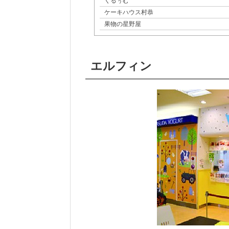
くるぅむ
ケーキハウス村恭
果物の星野屋
エルフィン