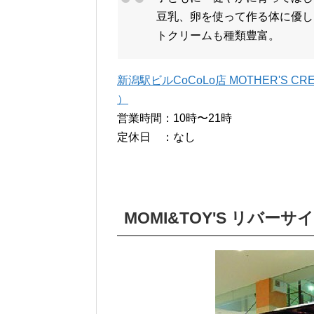
豆乳、卵を使って作る体に優し
トクリームも種類豊富。
新潟駅ビルCoCoLo店 MOTHER'S CR
）
営業時間：10時〜21時
定休日 ：なし
MOMI&TOY'S リバー