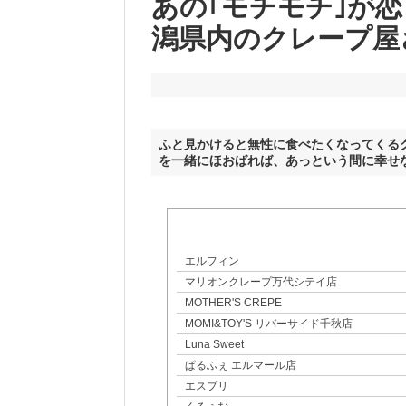
あの｢モチモチ｣が
潟県内のクレープ屋
ふと見かけると無性に食べたくなってくる
を一緒にほおばれば、あっという間に幸せ
エルフィン
マリオンクレープ万代シテイ店
MOTHER'S CREPE
MOMI&TOY'S リバーサイド千秋店
Luna Sweet
ぱるふぇ エルマール店
エスプリ