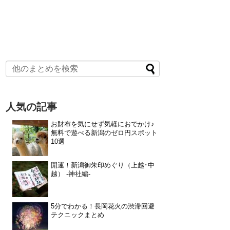
人気の記事
お財布を気にせず気軽におでかけ♪
無料で遊べる新潟のゼロ円スポット
10選
開運！新潟御朱印めぐり（上越･中
越） -神社編-
5分でわかる！長岡花火の渋滞回避
テクニックまとめ