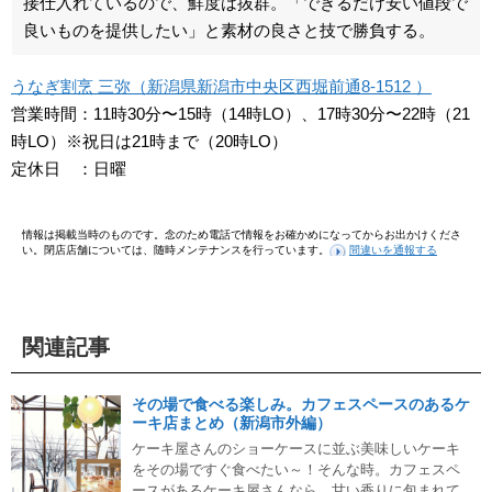
接仕入れているので、鮮度は抜群。「できるだけ安い値段で
良いものを提供したい」と素材の良さと技で勝負する。
うなぎ割烹 三弥（新潟県新潟市中央区西堀前通8-1512 ）
営業時間：11時30分〜15時（14時LO）、17時30分〜22時（21
時LO）※祝日は21時まで（20時LO）
定休日 ：日曜
情報は掲載当時のものです。念のため電話で情報をお確かめになってからお出かけくださ
い。閉店店舗については、随時メンテナンスを行っています。
間違いを通報する
関連記事
その場で食べる楽しみ。カフェスペースのあるケ
ーキ店まとめ（新潟市外編）
ケーキ屋さんのショーケースに並ぶ美味しいケーキ
をその場ですぐ食べたい～！そんな時。カフェスペ
ースがあるケーキ屋さんなら、甘い香りに包まれて