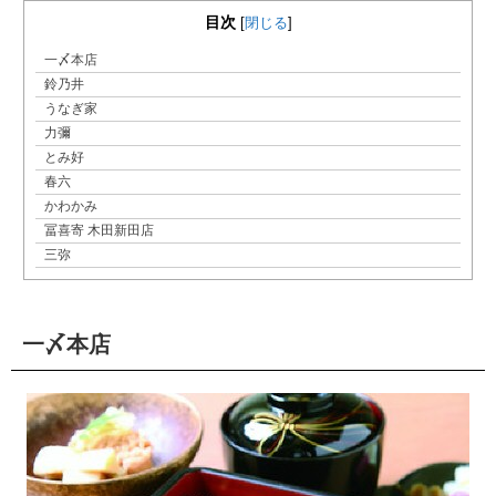
目次
[
閉じる
]
一〆本店
鈴乃井
うなぎ家
力彌
とみ好
春六
かわかみ
冨喜寄 木田新田店
三弥
一〆本店