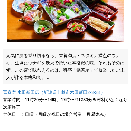
元気に夏を乗り切るなら、栄養満点・スタミナ満点のウナ
ギ。生きたウナギを炭火で焼いた本格派の味。それもそのは
ず。この店で味わえるのは、料亭「鍋茶屋」で修業したご主
人が作る本格和食。...
冨喜寄 木田新田店（新潟県上越市木田新田2-3-28 ）
営業時間：11時30分〜14時、17時〜21時30分※材料がなくなり
次第終了
定休日 ：日曜（月曜が祝日の場合営業、月曜休み）