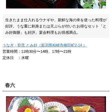
生きたまま仕入れるウナギや、新鮮な海の幸を使った料理が
好評。うな重に刺身または天ぷらが付いたお得なセット「と
み好御膳」も好評。宴会料理もお得感満点。
うなぎ・割烹 とみ好（新潟県柏崎市柳田町2-14 ）
営業時間：11時30分〜14時、17時〜21時
定休日 ：水曜
春六