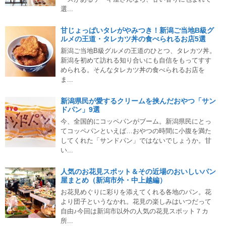
選...
甘じょっぱいタレがやみつき！新潟ご当地B級グ
ルメの王道・タレカツ丼の食べられるお店5選
新潟ご当地B級グルメの王道のひとつ、タレカツ丼。
新潟を初めて訪れる知り合いにも自信をもってすす
められる。そんなタレカツ丼の食べられるお店を
ま...
新潟県民が愛するクリームを挟んだおやつ「サン
ドパン」9選
今、全国的にコッペパンがブーム。新潟県民にとっ
てコッペパンといえば…おやつの時間に小腹を満た
してくれた「サンドパン」ではないでしょうか。甘
い...
人気のお花見スポット＆その近場のおいしいパン
屋まとめ（新潟市外・中上越編）
お花見めぐりに彩りを添えてくれる各地のパン。花
より団子というなかれ。花見の楽しみはいつだって
自由♪今回は新潟市以外の人気の花見スポット７カ
所...