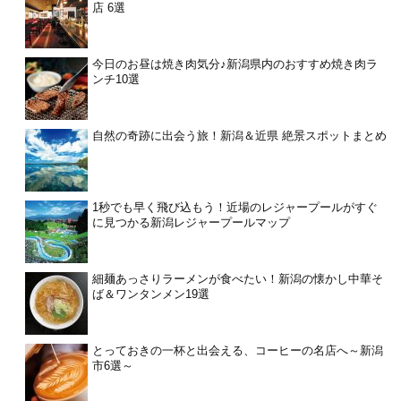
店 6選
今日のお昼は焼き肉気分♪新潟県内のおすすめ焼き肉ラ
ンチ10選
自然の奇跡に出会う旅！新潟＆近県 絶景スポットまとめ
1秒でも早く飛び込もう！近場のレジャープールがすぐ
に見つかる新潟レジャープールマップ
細麺あっさりラーメンが食べたい！新潟の懐かし中華そ
ば＆ワンタンメン19選
とっておきの一杯と出会える、コーヒーの名店へ～新潟
市6選～