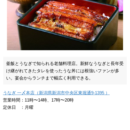
釜飯とうなぎで知られる老舗料理店。新鮮なうなぎと長年受
け継がれてきたタレを使ったうな丼には根強いファンが多
い。宴会からランチまで幅広く利用できる。
うなぎ 一〆本店（新潟県新潟市中央区東堀通9-1395 ）
営業時間：11時〜14時、17時〜20時
定休日 ：月曜