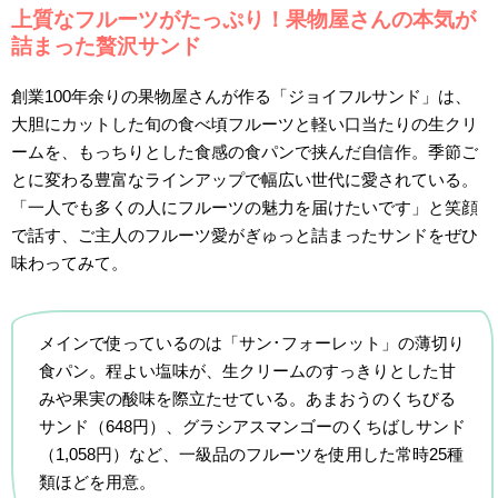
上質なフルーツがたっぷり！果物屋さんの本気が
詰まった贅沢サンド
創業100年余りの果物屋さんが作る「ジョイフルサンド」は、
大胆にカットした旬の食べ頃フルーツと軽い口当たりの生クリ
ームを、もっちりとした食感の食パンで挟んだ自信作。季節ご
とに変わる豊富なラインアップで幅広い世代に愛されている。
「一人でも多くの人にフルーツの魅力を届けたいです」と笑顔
で話す、ご主人のフルーツ愛がぎゅっと詰まったサンドをぜひ
味わってみて。
メインで使っているのは「サン･フォーレット」の薄切り
食パン。程よい塩味が、生クリームのすっきりとした甘
みや果実の酸味を際立たせている。あまおうのくちびる
サンド（648円）、グラシアスマンゴーのくちばしサンド
（1,058円）など、一級品のフルーツを使用した常時25種
類ほどを用意。