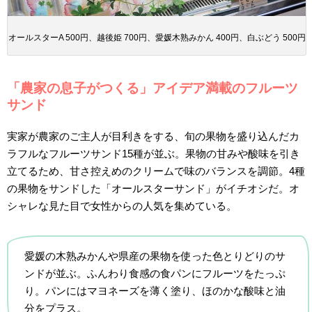
オールスターA 500円、越後姫 700円、愛媛木熟みかん 400円、白ぶどう 500円
「農家の息子がつくる」アイデア満載のフルーツ
サンド
実家が農家のご主人が目利きをする、旬の果物を盛り込んだカ
ラフルなフルーツサンド15種が並ぶ。果物の甘みや酸味を引き
立てるため、甘さ控えめのクリームで味のバランスを調節。4種
の果物をサンドした「オールスターサンド」がイチオシだ。オ
シャレな見た目で女性からの人気を集めている。
愛媛の木熟みかんや県産の果物を使った色とりどりのサ
ンドが並ぶ。ふんわり食感の食パンにフルーツをたっぷ
り。パンにはマヨネーズを薄く塗り、ほのかな酸味と油
分をプラス。