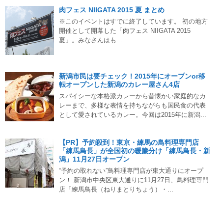
肉フェス NIIGATA 2015 夏 まとめ
※このイベントはすでに終了しています。 初の地方
開催として開幕した「肉フェス NIIGATA 2015
夏」。みなさんはも...
新潟市民は要チェック！2015年にオープンor移
転オープンした新潟のカレー屋さん4店
スパイシーな本格派カレーから昔懐かい家庭的なカ
レーまで、多様な表情を持ちながらも国民食の代表
として愛されているカレー。今回は2015年に新潟...
【PR】予約殺到！東京・練馬の鳥料理専門店
「練馬鳥長」が全国初の暖簾分け「練馬鳥長・新
潟」11月27日オープン
“予約の取れない”鳥料理専門店が東大通りにオープ
ン！ 新潟市中央区東大通りに11月27日、鳥料理専門
店「練馬鳥長（ねりまとりちょう）・...