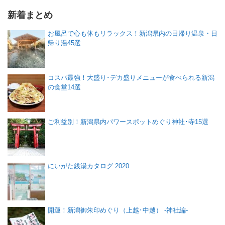
新着まとめ
お風呂で心も体もリラックス！新潟県内の日帰り温泉・日
帰り湯45選
コスパ最強！大盛り･デカ盛りメニューが食べられる新潟
の食堂14選
ご利益別！新潟県内パワースポットめぐり神社･寺15選
にいがた銭湯カタログ 2020
開運！新潟御朱印めぐり（上越･中越） -神社編-