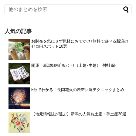
人気の記事
お財布を気にせず気軽におでかけ♪無料で遊べる新潟の
ゼロ円スポット10選
開運！新潟御朱印めぐり（上越･中越） -神社編-
5分でわかる！長岡花火の渋滞回避テクニックまとめ
【地元情報誌が選ぶ】新潟の人気お土産・手土産30選