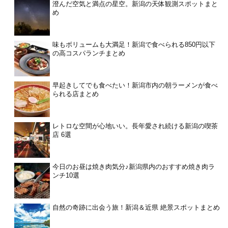
澄んだ空気と満点の星空。新潟の天体観測スポットまと
め
味もボリュームも大満足！新潟で食べられる850円以下
の高コスパランチまとめ
早起きしてでも食べたい！新潟市内の朝ラーメンが食べ
られる店まとめ
レトロな空間が心地いい。長年愛され続ける新潟の喫茶
店 6選
今日のお昼は焼き肉気分♪新潟県内のおすすめ焼き肉ラ
ンチ10選
自然の奇跡に出会う旅！新潟＆近県 絶景スポットまとめ