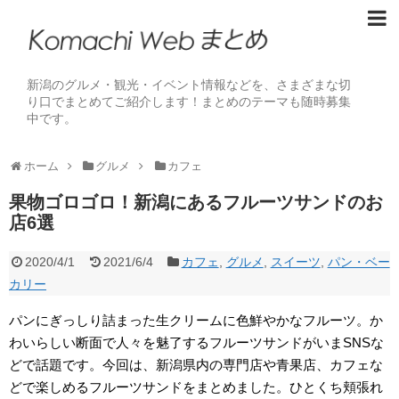
新潟のグルメ・観光・イベント情報などを、さまざまな切
り口でまとめてご紹介します！まとめのテーマも随時募集
中です。
ホーム
グルメ
カフェ
果物ゴロゴロ！新潟にあるフルーツサンドのお
店6選
2020/4/1
2021/6/4
カフェ
,
グルメ
,
スイーツ
,
パン・ベー
カリー
パンにぎっしり詰まった生クリームに色鮮やかなフルーツ。か
わいらしい断面で人々を魅了するフルーツサンドがいまSNSな
どで話題です。今回は、新潟県内の専門店や青果店、カフェな
どで楽しめるフルーツサンドをまとめました。ひとくち頬張れ