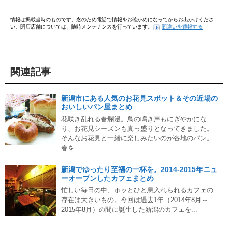
情報は掲載当時のものです。念のため電話で情報をお確かめになってからお出かけくださ
い。閉店店舗については、随時メンテナンスを行っています。
間違いを通報する
関連記事
新潟市にある人気のお花見スポット＆その近場の
おいしいパン屋まとめ
花咲き乱れる春爛漫。鳥の鳴き声もにぎやかにな
り、お花見シーズンも真っ盛りとなってきました。
そんなお花見と一緒に楽しみたいのが各地のパン。
春を...
新潟でゆったり至福の一杯を。2014-2015年ニュ
ーオープンしたカフェまとめ
忙しい毎日の中、ホッとひと息入れられるカフェの
存在は大きいもの。今回は過去1年（2014年8月～
2015年8月）の間に誕生した新潟のカフェを...