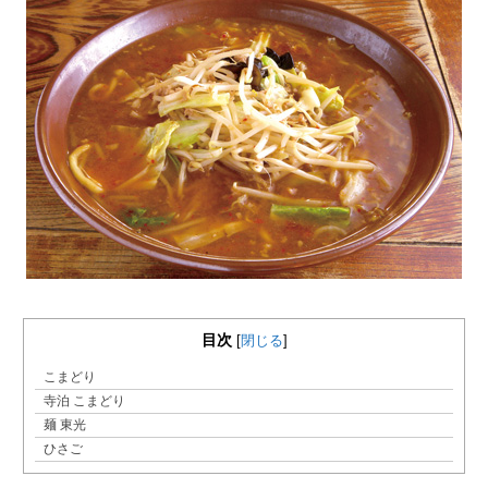
目次
[
閉じる
]
こまどり
寺泊 こまどり
麺 東光
ひさご