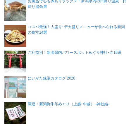
お風呂で心も体もリラックス！新潟県内の日帰り温泉・日
帰り湯45選
コスパ最強！大盛り･デカ盛りメニューが食べられる新潟
の食堂14選
ご利益別！新潟県内パワースポットめぐり神社･寺15選
にいがた銭湯カタログ 2020
開運！新潟御朱印めぐり（上越･中越） -神社編-