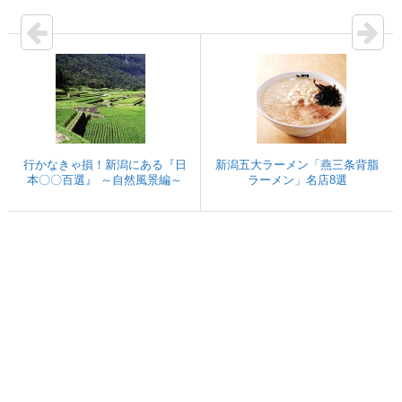
行かなきゃ損！新潟にある『日
新潟五大ラーメン「燕三条背脂
本〇〇百選』 ～自然風景編～
ラーメン」名店8選