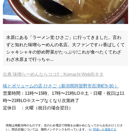
水原にある「ラーメン党 ひさご」に行ってきました。言わ
ずと知れた味噌らーめんの名店。大ファンです♪♪香ばしくて
シャキシャキの炒め野菜がたっぷり!これが食べたくてわざ
わざ水原まで行っちゃ...
出典 味噌らーめんならココ!!：Komachi Web街ネタ
味とボリュームの店 ひさご（新潟県阿賀野市百津町9-30 ）
営業時間：11時〜15時、17時〜21時LO※土・日曜・祝日は11
時〜21時LO※スープなくなり次第終了
定休日 ：火曜（祝日の場合翌日）
情報は掲載当時のものです。念のため電話で情報をお確かめになってからお出かけくださ
い。閉店店舗については、随時メンテナンスを行っています。
間違いを通報する