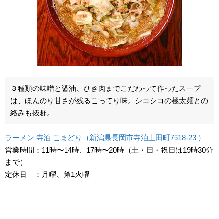
３種類の味噌と醤油、ひき肉までこだわって作ったスープ
は、ほんのり甘さが残るこってり味。シコシコの極太麺との
絡みも抜群。
ラーメン 寺泊 こまどり（新潟県長岡市寺泊上田町7618-23 ）
営業時間：11時〜14時、17時〜20時（土・日・祝日は19時30分
まで）
定休日 ：月曜、第1火曜