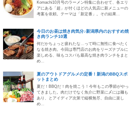
Komachi10月号のラーメン特集に合わせて、各エリ
アにある「超」が付くほどの人気店に新メニューの
考案を依頼。テーマは「新定番」。その結果...
今日のお昼は焼き肉気分♪新潟県内のおすすめ焼
き肉ランチ10選
何だかちょっと疲れたな…って時に無性に食べたく
なる焼き肉。今回は専門店のお肉をリーズナブルに
楽しめる、味もコスパも最高な焼き肉ランチをまと
め...
夏のアウトドアグルメの定番！新潟のBBQスポ
ットまとめ
夏だ！BBQだ！肉を焼こう！今年もこの季節がやっ
てきました。肉だけでなく魚介に野菜に〆には麺も
あり、とアイディア次第で縦横無尽、自由に楽し
め...