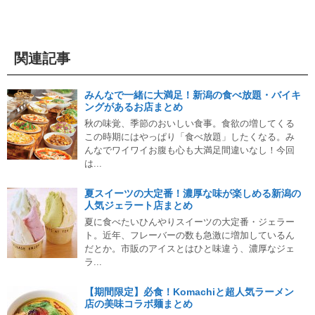
関連記事
みんなで一緒に大満足！新潟の食べ放題・バイキ
ングがあるお店まとめ
秋の味覚、季節のおいしい食事。食欲の増してくる
この時期にはやっぱり「食べ放題」したくなる。み
んなでワイワイお腹も心も大満足間違いなし！今回
は...
夏スイーツの大定番！濃厚な味が楽しめる新潟の
人気ジェラート店まとめ
夏に食べたいひんやりスイーツの大定番・ジェラー
ト。近年、フレーバーの数も急激に増加しているん
だとか。市販のアイスとはひと味違う、濃厚なジェ
ラ...
【期間限定】必食！Komachiと超人気ラーメン
店の美味コラボ麺まとめ