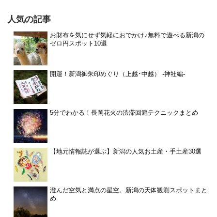
人気の記事
お財布を気にせず気軽におでかけ♪無料で遊べる新潟の
ゼロ円スポット10選
開運！新潟御朱印めぐり（上越･中越） -神社編-
5分でわかる！長岡花火の渋滞回避テクニックまとめ
【地元情報誌が選ぶ】新潟の人気お土産・手土産30選
澄んだ空気と満点の星空。新潟の天体観測スポットまと
め