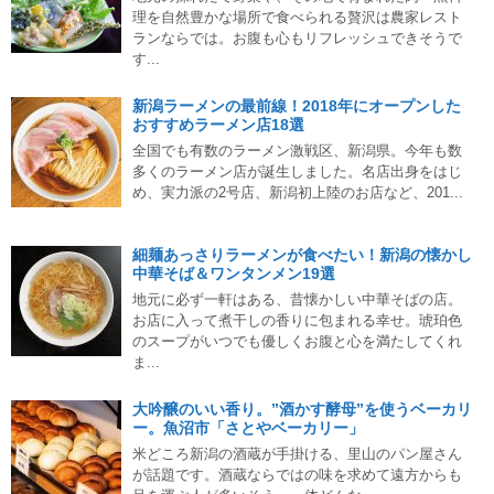
理を自然豊かな場所で食べられる贅沢は農家レスト
ランならでは。お腹も心もリフレッシュできそうで
す...
新潟ラーメンの最前線！2018年にオープンした
おすすめラーメン店18選
全国でも有数のラーメン激戦区、新潟県。今年も数
多くのラーメン店が誕生しました。名店出身をはじ
め、実力派の2号店、新潟初上陸のお店など、201...
細麺あっさりラーメンが食べたい！新潟の懐かし
中華そば＆ワンタンメン19選
地元に必ず一軒はある、昔懐かしい中華そばの店。
お店に入って煮干しの香りに包まれる幸せ。琥珀色
のスープがいつでも優しくお腹と心を満たしてくれ
ま...
大吟醸のいい香り。”酒かす酵母”を使うベーカリ
ー。魚沼市「さとやベーカリー」
米どころ新潟の酒蔵が手掛ける、里山のパン屋さん
が話題です。酒蔵ならではの味を求めて遠方からも