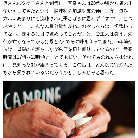
奥さんのタケ子さんと創業し、直良さんは20代の頃から店の手
伝いをしてきたという。調味料の加減や皮の伸ばし方、包み
方……あまりにも洗練された手さばきに思わず「すごい」とつ
ぶやくと、「こんなん目分量だがね。おやじからは一切教わっ
てない。要するに目で盗めってことだ」と、ご主人は笑う。先
代が亡くなってからは母と2人でその味を守ってきた。5年前か
らは、母親の介護をしながら店を切り盛りしているので、営業
時間は17時～20時頃と、とても短い。それでものれんを掛けれ
ば、見知った顔が集まってくる。この店は、どんなに街の人た
ちから愛されているのだろうかと、しみじみと思った。