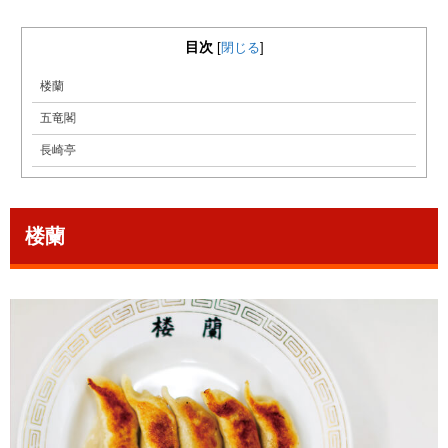
目次
[
閉じる
]
楼蘭
五竜閣
長崎亭
楼蘭