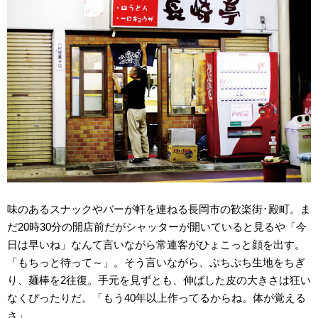
味のあるスナックやバーが軒を連ねる長岡市の歓楽街･殿町。ま
だ20時30分の開店前だがシャッターが開いていると見るや「今
日は早いね」なんて言いながら常連客がひょこっと顔を出す。
「もちっと待って～」。そう言いながら、ぷちぷち生地をちぎ
り、麺棒を2往復。手元を見ずとも、伸ばした皮の大きさは狂い
なくぴったりだ。「もう40年以上作ってるからね。体が覚える
さ」。