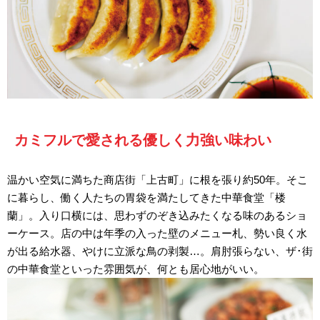
カミフルで愛される優しく力強い味わい
温かい空気に満ちた商店街「上古町」に根を張り約50年。そこ
に暮らし、働く人たちの胃袋を満たしてきた中華食堂「楼
蘭」。入り口横には、思わずのぞき込みたくなる味のあるショ
ーケース。店の中は年季の入った壁のメニュー札、勢い良く水
が出る給水器、やけに立派な鳥の剥製…。肩肘張らない、ザ･街
の中華食堂といった雰囲気が、何とも居心地がいい。