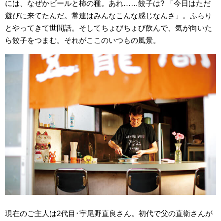
には、なぜかビールと柿の種。あれ……餃子は? 「今日はただ
遊びに来てたんだ。常連はみんなこんな感じなんさ」。ふらり
とやってきて世間話。そしてちょびちょび飲んで、気が向いた
ら餃子をつまむ。それがここのいつもの風景。
現在のご主人は2代目･宇尾野直良さん。初代で父の直衛さんが