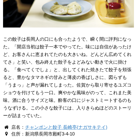
この餃子は長岡人の口にも合ったようで、瞬く間に評判になっ
た。「開店当初は餃子一本でやってた。味には自信があったけ
ど、お客さんに恵まれてたのも大きいね。どんどん広めてくれ
てさ」と笑い、包み終えた餃子をよどみない動きで火に掛け
る。「食べてくでしょ」と、出してくれた焼きたて餃子を頬張
ると、豊かなタマネギの甘みと薄皮の香ばしさに、図らずも
「うまっ」と声が漏れてしまった。佐賀から取り寄せるユズコ
ショウを付けてもう一口。爽やかな風味がのって、これまた美
味。酒に合うサイズと味。酔客の口にジャストミートするのも
うなずける。この小さな餃子には、入りきらぬほどのストーリ
ーが詰まっていた。
店名：
チャンポンと餃子 長崎亭(ナガサキテイ)
住所：新潟県長岡市殿町3-4-10