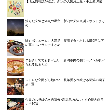
【地元情報誌が選ぶ】新潟の人気お土産・手土産30選
澄んだ空気と満点の星空。新潟の天体観測スポットまと
め
味もボリュームも大満足！新潟で食べられる850円以下
の高コスパランチまとめ
早起きしてでも食べたい！新潟市内の朝ラーメンが食べ
られる店まとめ
レトロな空間が心地いい。長年愛され続ける新潟の喫茶
店 6選
今日のお昼は焼き肉気分♪新潟県内のおすすめ焼き肉ラ
ンチ10選