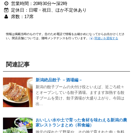
営業時間：20時30分〜深2時
定休日：日曜・祝日、ほか不定休あり
席数：17席
情報は掲載当時のものです。念のため電話で情報をお確かめになってからお出かけくださ
い。閉店店舗については、随時メンテナンスを行っています。
間違いを通報する
関連記事
新潟絶品餃子 －酒場編－
新潟の餃子ブームの火付け役といえば、近ごろ続々
とオープンしている餃子酒場。ますます加熱する餃
子ブームを受け、餃子酒場が大盛り上がり。今回は
出...
おいしい水や土で育った食材を味わえる新潟の農
家レストランまとめ（和食編）
地元の採れたて野菜や、その地で育まれた肉・魚料