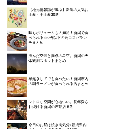
【地元情報誌が選ぶ】新潟の人気お
土産・手土産30選
味もボリュームも大満足！新潟で食
べられる850円以下の高コスパラン
チまとめ
澄んだ空気と満点の星空。新潟の天
体観測スポットまとめ
早起きしてでも食べたい！新潟市内
の朝ラーメンが食べられる店まとめ
レトロな空間が心地いい。長年愛さ
れ続ける新潟の喫茶店 6選
今日のお昼は焼き肉気分♪新潟県内