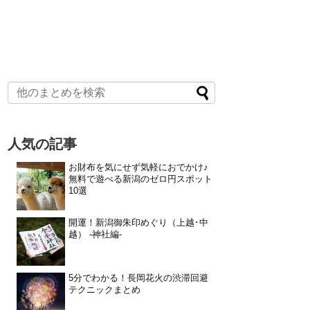
人気の記事
お財布を気にせず気軽におでかけ♪
無料で遊べる新潟のゼロ円スポット
10選
開運！新潟御朱印めぐり（上越･中
越） -神社編-
5分でわかる！長岡花火の渋滞回避
テクニックまとめ