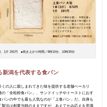
、1斤 291円 ●焼き上がり時間／9時10分、10時30分
る新潟を代表する食パン
多くの人に親しまれてきた味を提供する老舗ベーカリ
徴の「全粒粉食パン」、サンドイッチやトーストにおす
食パンの中でも最も人気なのが「上食パン」だ。自身も
「製法は創業当時のままですが、あえてかみ応えを意識