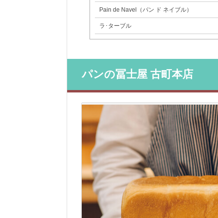
Pain de Navel（パン ド ネイブル）
ラ･ターブル
パンの冨士屋 古町本店