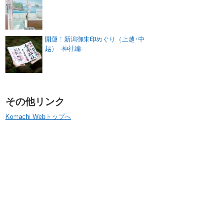
開運！新潟御朱印めぐり（上越･中
越） -神社編-
その他リンク
Komachi Webトップへ