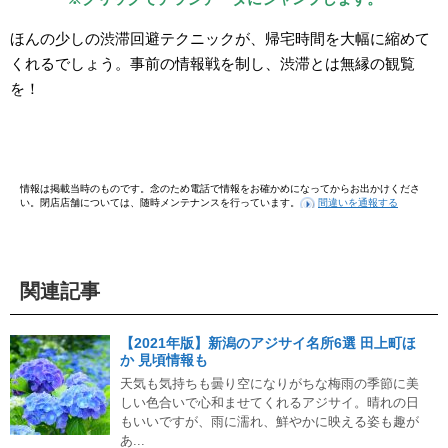
ほんの少しの渋滞回避テクニックが、帰宅時間を大幅に縮めて
くれるでしょう。事前の情報戦を制し、渋滞とは無縁の観覧
を！
情報は掲載当時のものです。念のため電話で情報をお確かめになってからお出かけくださ
い。閉店店舗については、随時メンテナンスを行っています。
間違いを通報する
関連記事
【2021年版】新潟のアジサイ名所6選 田上町ほ
か 見頃情報も
天気も気持ちも曇り空になりがちな梅雨の季節に美
しい色合いで心和ませてくれるアジサイ。晴れの日
もいいですが、雨に濡れ、鮮やかに映える姿も趣が
あ...