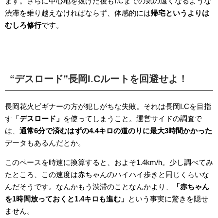
ます。さらに中心地を抜けた後もI.Cまでの気の遠くなるような
渋滞を乗り越えなければならず、体感的には
帰宅というよりは
むしろ修行
です。
“デスロード”長岡I.Cルートを回避せよ！
長岡花火ビギナーの方が犯しがちな失敗。それは長岡I.Cを目指
す
「デスロード」
を使ってしまうこと。運営サイドの調査で
は、
通常6分で済むはずの4.4キロの道のりに最大3時間かかった
データもあるんだとか。
このペースを時速に換算すると、およそ1.4km/h。少し調べてみ
たところ、この速度は赤ちゃんのハイハイ歩きと同じくらいな
んだそうです。なんかもう渋滞のことなんかより、
「赤ちゃん
を1時間放っておくと1.4キロも進む」
という事実に驚きを隠せ
ません。