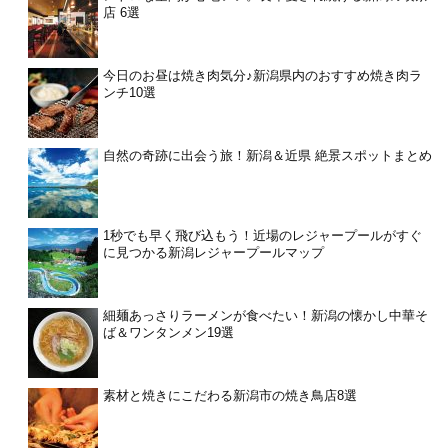
店 6選
今日のお昼は焼き肉気分♪新潟県内のおすすめ焼き肉ラ
ンチ10選
自然の奇跡に出会う旅！新潟＆近県 絶景スポットまとめ
1秒でも早く飛び込もう！近場のレジャープールがすぐ
に見つかる新潟レジャープールマップ
細麺あっさりラーメンが食べたい！新潟の懐かし中華そ
ば＆ワンタンメン19選
素材と焼きにこだわる新潟市の焼き鳥店8選