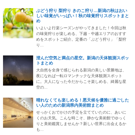
ぶどう狩り 梨狩り きのこ狩り…新潟の秋はおい
しい味覚がいっぱい！秋の味覚狩りスポットまと
め
いよいよ行楽シーズンがやってきました！今回は秋
の味覚狩りが楽しめる、下越・中越エリアのおすす
めをスポットご紹介。定番の「ぶどう狩り」「梨狩
り...
澄んだ空気と満点の星空。新潟の天体観測スポッ
トまとめ
大自然を全身で感じられる新潟の美しい景勝地は、
夜になれば一転ロマンチックな天体観測スポット
に。大人になった今だからこそ楽しめる、綺麗な星
空の...
晴れなくても楽しめる！悪天候を優雅に過ごした
い人のための新潟県内美術館まとめ
せっかくおでかけの予定を立てていたのに、あいに
くのお天気。こんな時こそ、静かな美術館でゆっく
りと美術鑑賞しませんか？新しい世界に出会えるか
も...