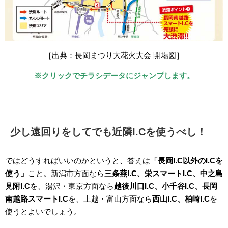
［出典：長岡まつり大花火大会 開場図］
※クリックでチラシデータにジャンプします。
少し遠回りをしてでも近隣I.Cを使うべし！
ではどうすればいいのかというと、答えは
「長岡I.C以外のI.Cを
使う」
こと。新潟市方面なら
三条燕I.C、栄スマートI.C、中之島
見附I.C
を、湯沢・東京方面なら
越後川口I.C、小千谷I.C、長岡
南越路スマートI.C
を、上越・富山方面なら
西山I.C、柏崎I.C
を
使うとよいでしょう。