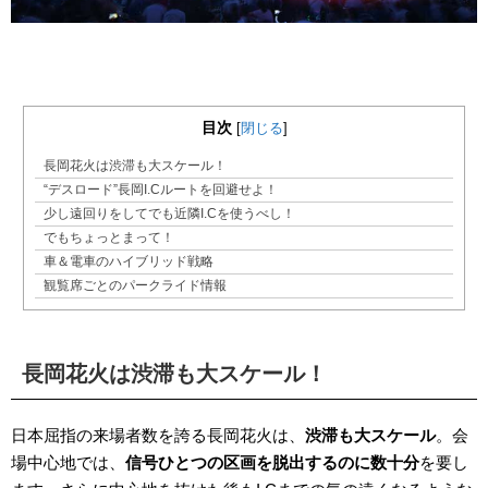
目次
[
閉じる
]
長岡花火は渋滞も大スケール！
“デスロード”長岡I.Cルートを回避せよ！
少し遠回りをしてでも近隣I.Cを使うべし！
でもちょっとまって！
車＆電車のハイブリッド戦略
観覧席ごとのパークライド情報
長岡花火は渋滞も大スケール！
日本屈指の来場者数を誇る長岡花火は、
渋滞も大スケール
。会
場中心地では、
信号ひとつの区画を脱出するのに数十分
を要し