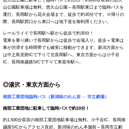
山公園駐車場は無料。悠久山公園⇔長岡駅東口まで臨時バスを
運行。長岡駅から花火会場まで、徒歩で約30分です。※帰りの
際、長岡駅西口から東口へは地下道を御利用ください。
レールライドで長岡駅へ駅から徒歩で約30分！
電車を乗り継いで長岡駅からは徒歩で会場入り。徒歩＋電車は
車が渋滞する時間帯でも確実に移動ができます。新潟方面から
は中之島見附ICで下りて北長岡駅へ。東京方面からは小千谷
IC、長岡南越路SICで下りて来迎寺駅へ。
◎湯沢・東京方面から
南部工業団地臨時バス（新潟味のれん前 ⇔ 市立劇場）
南部工業団地に駐車して臨時バスで約10分！
約1,500台収容の南部工業団地駐車場は無料。小千谷IC、長岡南
越路SICからアクセス良好。新潟味のれん本舗前⇔長岡市立劇