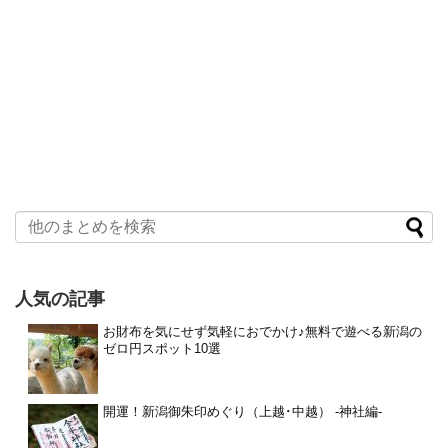
人気の記事
お財布を気にせず気軽におでかけ♪無料で遊べる新潟の
ゼロ円スポット10選
開運！新潟御朱印めぐり（上越･中越） -神社編-