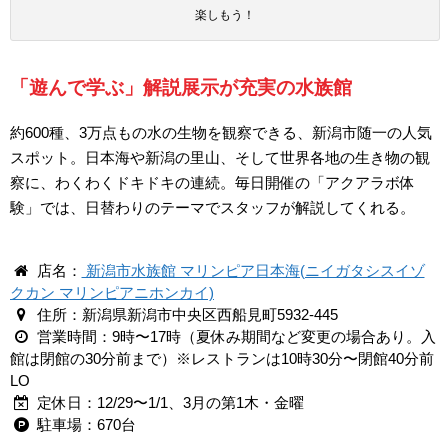
楽しもう！
「遊んで学ぶ」解説展示が充実の水族館
約600種、3万点もの水の生物を観察できる、新潟市随一の人気
スポット。日本海や新潟の里山、そして世界各地の生き物の観
察に、わくわくドキドキの連続。毎日開催の「アクアラボ体
験」では、日替わりのテーマでスタッフが解説してくれる。
店名：
新潟市水族館 マリンピア日本海(ニイガタシスイゾ
クカン マリンピアニホンカイ)
住所：新潟県新潟市中央区西船見町5932-445
営業時間：9時〜17時（夏休み期間など変更の場合あり。入
館は閉館の30分前まで）※レストランは10時30分〜閉館40分前
LO
定休日：12/29〜1/1、3月の第1木・金曜
駐車場：670台