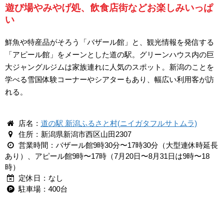
遊び場やみやげ処、飲食店街などお楽しみいっぱ
い
鮮魚や特産品がそろう「バザール館」と、観光情報を発信する
「アピール館」をメーンとした道の駅。グリーンハウス内の巨
大ジャングルジムは家族連れに人気のスポット。新潟のことを
学べる雪国体験コーナーやシアターもあり、幅広い利用客が訪
れる。
店名：
道の駅 新潟ふるさと村(ニイガタフルサトムラ)
住所：新潟県新潟市西区山田2307
営業時間：バザール館9時30分〜17時30分（大型連休時延長
あり）、アピール館9時〜17時（7月20日〜8月31日は9時〜18
時）
定休日：なし
駐車場：400台