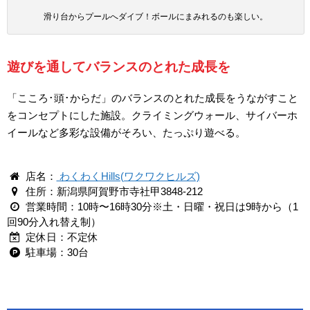
滑り台からプールへダイブ！ボールにまみれるのも楽しい。
遊びを通してバランスのとれた成長を
「こころ･頭･からだ」のバランスのとれた成長をうながすこと
をコンセプトにした施設。クライミングウォール、サイバーホ
イールなど多彩な設備がそろい、たっぷり遊べる。
店名：
わくわくHills(ワクワクヒルズ)
住所：新潟県阿賀野市寺社甲3848-212
営業時間：10時〜16時30分※土・日曜・祝日は9時から（1
回90分入れ替え制）
定休日：不定休
駐車場：30台