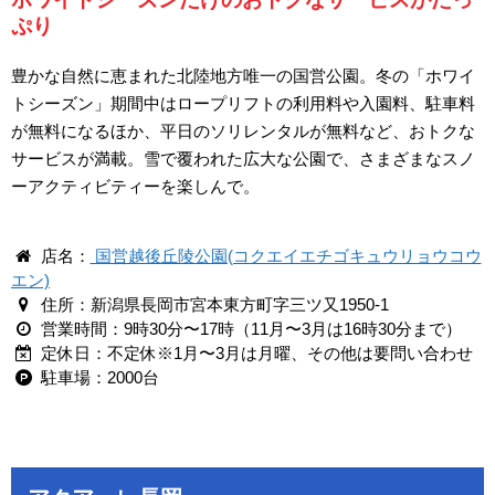
ぷり
豊かな自然に恵まれた北陸地方唯一の国営公園。冬の「ホワイ
トシーズン」期間中はロープリフトの利用料や入園料、駐車料
が無料になるほか、平日のソリレンタルが無料など、おトクな
サービスが満載。雪で覆われた広大な公園で、さまざまなスノ
ーアクティビティーを楽しんで。
店名：
国営越後丘陵公園(コクエイエチゴキュウリョウコウ
エン)
住所：新潟県長岡市宮本東方町字三ツ又1950-1
営業時間：9時30分〜17時（11月〜3月は16時30分まで）
定休日：不定休※1月〜3月は月曜、その他は要問い合わせ
駐車場：2000台