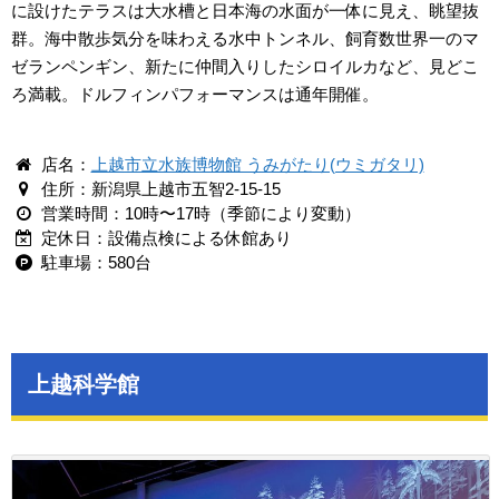
に設けたテラスは大水槽と日本海の水面が一体に見え、眺望抜
群。海中散歩気分を味わえる水中トンネル、飼育数世界一のマ
ゼランペンギン、新たに仲間入りしたシロイルカなど、見どこ
ろ満載。ドルフィンパフォーマンスは通年開催。
店名：
上越市立水族博物館 うみがたり(ウミガタリ)
住所：新潟県上越市五智2-15-15
営業時間：10時〜17時（季節により変動）
定休日：設備点検による休館あり
駐車場：580台
上越科学館