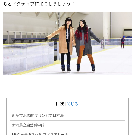
ちとアクティブに過ごしましょう！
目次
[
閉じる
]
新潟市水族館 マリンピア日本海
新潟県立自然科学館
MGC三菱ガス化学 アイスアリーナ