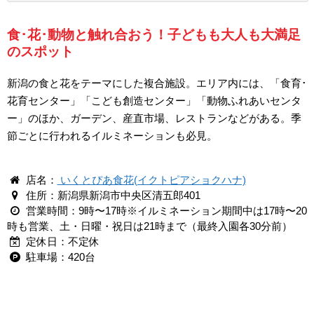
食･花･動物と触れ合おう！子どもも大人も大満足
のスポット
新潟の食と花をテーマにした複合施設。エリア内には、「食育･
花育センター」「こども創造センター」「動物ふれあいセンタ
ー」のほか、ガーデン、産直市場、レストランなどがある。季
節ごとに行われるイルミネーションも必見。
店名：
いくとぴあ食花(イクトピアショクハナ)
住所：新潟県新潟市中央区清五郎401
営業時間：9時〜17時※イルミネーション期間中は17時〜20
時も営業、土・日曜・祝日は21時まで（最終入園各30分前）
定休日：不定休
駐車場：420台