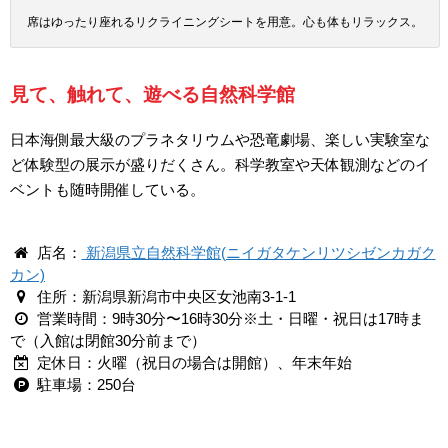
席はゆったり座れるリクライニングシートを用意。心も体もリラックス。
見て、触れて、遊べる自然科学館
日本海側最大級のプラネタリウムや恐竜劇場、楽しい実験室な
ど体験型の展示が盛りだくさん。科学教室や天体観測などのイ
ベントも随時開催している。
店名：
新潟県立自然科学館(ニイガタケンリツシゼンカガク
カン)
住所：新潟県新潟市中央区女池南3-1-1
営業時間：9時30分〜16時30分※土・日曜・祝日は17時ま
で（入館は閉館30分前まで）
定休日：火曜（祝日の場合は開館）、年末年始
駐車場：250台