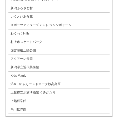
新潟ふるさと村
いくとぴあ食花
スポーツアミューズメント ジャンボドーム
わくわくHills
村上市スケートパーク
国営越後丘陵公園
アクアーレ長岡
新潟県立近代美術館
Kids Magic
温泉+かふぇ ランドマーク妙高高原
上越市立水族博物館 うみがたり
上越科学館
高田世界館