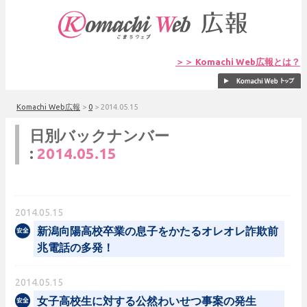
＞＞ Komachi Web広報とは？
Komachi Web広報
>
0
>
2014.05.15
日別バックナンバー
:
2014.05.15
2014.05.15
新潟向陽高校卒業の息子をかたるオレオレ詐欺前
兆電話の多発！
2014.05.15
女子高校生に対する公然わいせつ事案の発生