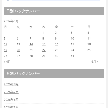
日別 バックナンバー
2014年5月
月
火
水
木
金
土
日
1
2
3
4
5
6
7
8
9
10
11
12
13
14
15
16
17
18
19
20
21
22
23
24
25
26
27
28
29
30
31
« 4月
6月 »
月別 バックナンバー
2026年8月
2026年7月
2026年6月
2026年5月