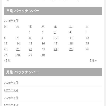
日別 バックナンバー
2016年6月
月
火
水
木
金
土
日
1
2
3
4
5
6
7
8
9
10
11
12
13
14
15
16
17
18
19
20
21
22
23
24
25
26
27
28
29
30
« 5月
7月 »
月別 バックナンバー
2026年8月
2026年7月
2026年6月
2026年5月