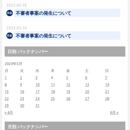
2023.05.10
不審者事案の発生について
2023.05.10
不審者事案の発生について
日別 バックナンバー
2023年5月
月
火
水
木
金
土
日
1
2
3
4
5
6
7
8
9
10
11
12
13
14
15
16
17
18
19
20
21
22
23
24
25
26
27
28
29
30
31
« 4月
6月 »
月別 バックナンバー