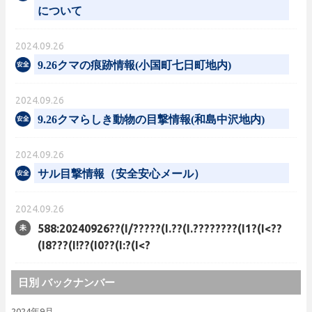
について
2024.09.26
9.26クマの痕跡情報(小国町七日町地内)
2024.09.26
9.26クマらしき動物の目撃情報(和島中沢地内)
2024.09.26
サル目撃情報（安全安心メール）
2024.09.26
588:20240926??(I/?????(I.??(I.????????(I1?(I<??
(I8???(I!??(I0??(I:?(I<?
日別 バックナンバー
2024年9月