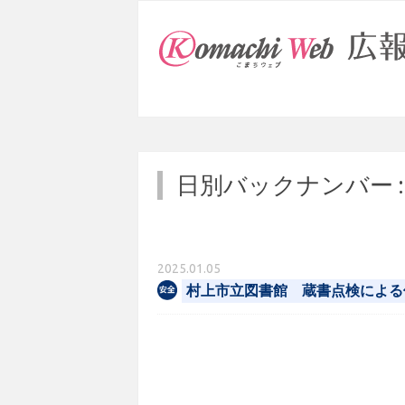
日別バックナンバー 
2025.01.05
村上市立図書館 蔵書点検による