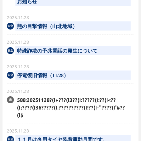
お知らせ
2025.11.28
熊の目撃情報（山北地域）
2025.11.28
特殊詐欺の予兆電話の発生について
2025.11.28
停電復旧情報（11/28）
2025.11.28
588:20251128?(I+???(I3??(I:?????(I:??(I<??
(I;????(I36?????(I.??????????(I!??(I-"????(I'#??
(I$
2025.11.28
１１月は冬用タイヤ装着運動月間です。